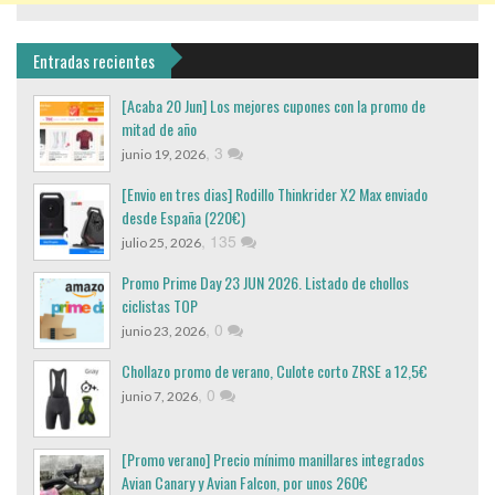
Entradas recientes
[Acaba 20 Jun] Los mejores cupones con la promo de
mitad de año
,
3
junio 19, 2026
[Envio en tres dias] Rodillo Thinkrider X2 Max enviado
desde España (220€)
,
135
julio 25, 2026
Promo Prime Day 23 JUN 2026. Listado de chollos
ciclistas TOP
,
0
junio 23, 2026
Chollazo promo de verano, Culote corto ZRSE a 12,5€
,
0
junio 7, 2026
[Promo verano] Precio mínimo manillares integrados
Avian Canary y Avian Falcon, por unos 260€