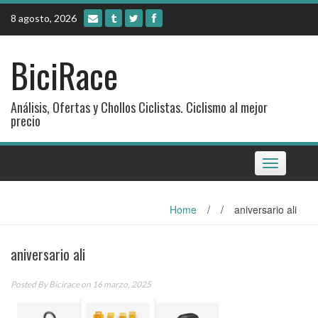
Skip
8 agosto, 2026
to
content
BiciRace
Análisis, Ofertas y Chollos Ciclistas. Ciclismo al mejor
precio
Toggle
navigation
Home
/
/
aniversario ali
aniversario ali
Posted By
Bicirace
on 16 marzo, 2025