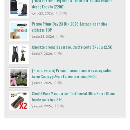
[Envio en tres dias] Rodillo Thinkrider X2 Max enviado
desde España (220€)
,
135
julio 25, 2026
Promo Prime Day 23 JUN 2026. Listado de chollos
ciclistas TOP
,
0
junio 23, 2026
Chollazo promo de verano, Culote corto ZRSE a 12,5€
,
0
junio 7, 2026
[Promo verano] Precio mínimo manillares integrados
Avian Canary y Avian Falcon, por unos 260€
,
0
junio 5, 2026
Chollo! Pack 2 cubiertas Continental Ultra Sport III con
borde marrón a 37€
,
12
junio 4, 2026