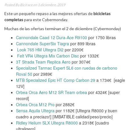
Posted By
Bicirace
on 1 diciembre, 2019
Este un pequeño repaso a las mejores ofertas de
bicicletas
completas
para este Cybermonday.
Muchas de las ofertas terminan el 2 de diciembre (Cybermonday)
Cannondale Caad 12 Dura-Ace R9100
por 1750 libras
Cannondale SuperSix Tiagra
por 899 libras
Look 765 HM Ultegra Di2
por 2200€
Felt VR4 Ultegra Mix Carbon Disc
por 1332€
3T Strada Team Replica Aero
por 3074€
Specialized Tarmac Expert SL6 con ruedas de carbono
Roval 50
por 2989€
MTB Specialized Epic HT Comp Carbon 29
a 1734€ [eagle
12V]
Orbea Orca Aero M12 SR Team orbea
por 4324€ [super
record]
Orbea Orca M12 Pro
por 2882€
Sensa Aquila Ultegra
por 1182€ [Ultegra R8000 y buen
cuadro a preciazo!] [IMBATIBLE calidad/peso/precio]
Ridley Helium SLX Ultegra R8000
a 2318€ [cuadro
ultraligero]