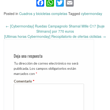
Facebook
WhatsApp
Twitter
Email
Posted in
Cuadros y bicicletas completas
Tagged
cybermonday
←
[Cybermonday] Ruedas Campagnolo Shamal Mille C17 [buje
Post
Shimano] por 770 euros
navigation
[Ultimas horas Cybermonday] Recopilatorio de ofertas ciclistas
→
Deja una respuesta
Tu dirección de correo electrónico no será
publicada.
Los campos obligatorios están
marcados con
*
Comentario
*