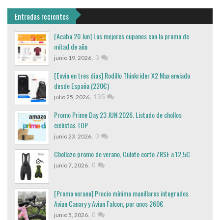
Entradas recientes
[Acaba 20 Jun] Los mejores cupones con la promo de
mitad de año
,
3
junio 19, 2026
[Envio en tres dias] Rodillo Thinkrider X2 Max enviado
desde España (220€)
,
135
julio 25, 2026
Promo Prime Day 23 JUN 2026. Listado de chollos
ciclistas TOP
,
0
junio 23, 2026
Chollazo promo de verano, Culote corto ZRSE a 12,5€
,
0
junio 7, 2026
[Promo verano] Precio mínimo manillares integrados
Avian Canary y Avian Falcon, por unos 260€
,
0
junio 5, 2026