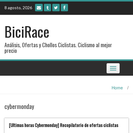
Skip
8 agosto, 2026
to
content
BiciRace
Análisis, Ofertas y Chollos Ciclistas. Ciclismo al mejor
precio
Toggle
navigation
Home
/
cybermonday
[Ultimas horas Cybermonday] Recopilatorio de ofertas ciclistas