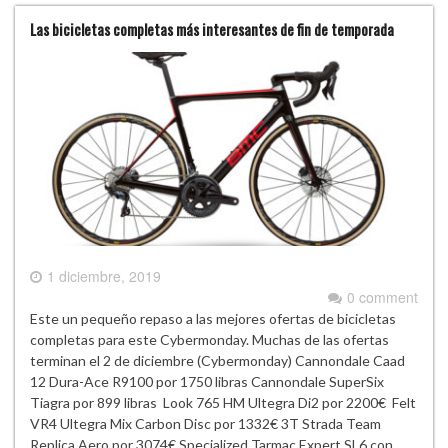
Las bicicletas completas más interesantes de fin de temporada
1 diciembre, 2019
0 comment
Este un pequeño repaso a las mejores ofertas de bicicletas
completas para este Cybermonday. Muchas de las ofertas
terminan el 2 de diciembre (Cybermonday) Cannondale Caad
12 Dura-Ace R9100 por 1750 libras Cannondale SuperSix
Tiagra por 899 libras Look 765 HM Ultegra Di2 por 2200€ Felt
VR4 Ultegra Mix Carbon Disc por 1332€ 3T Strada Team
Replica Aero por 3074€ Specialized Tarmac Expert SL6 con