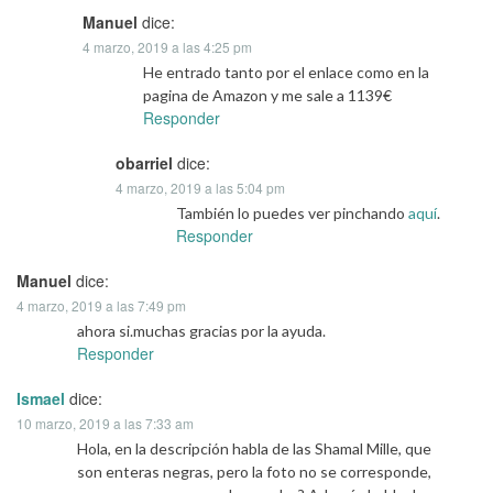
Manuel
dice:
4 marzo, 2019 a las 4:25 pm
He entrado tanto por el enlace como en la
pagina de Amazon y me sale a 1139€
Responder
obarriel
dice:
4 marzo, 2019 a las 5:04 pm
También lo puedes ver pinchando
aquí
.
Responder
Manuel
dice:
4 marzo, 2019 a las 7:49 pm
ahora si.muchas gracias por la ayuda.
Responder
Ismael
dice:
10 marzo, 2019 a las 7:33 am
Hola, en la descripción habla de las Shamal Mille, que
son enteras negras, pero la foto no se corresponde,