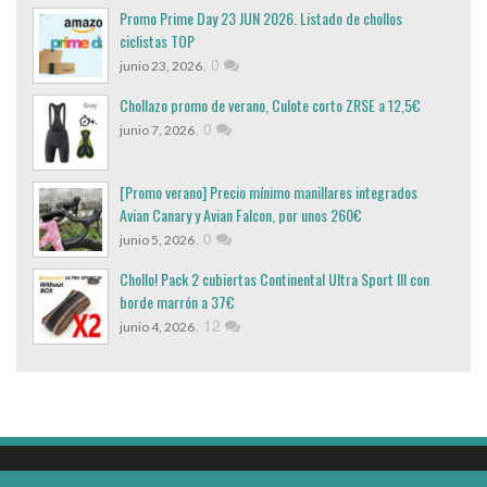
Promo Prime Day 23 JUN 2026. Listado de chollos
ciclistas TOP
,
0
junio 23, 2026
Chollazo promo de verano, Culote corto ZRSE a 12,5€
,
0
junio 7, 2026
[Promo verano] Precio mínimo manillares integrados
Avian Canary y Avian Falcon, por unos 260€
,
0
junio 5, 2026
Chollo! Pack 2 cubiertas Continental Ultra Sport III con
borde marrón a 37€
,
12
junio 4, 2026