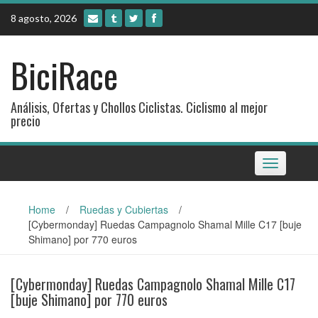
Skip
8 agosto, 2026
to
content
BiciRace
Análisis, Ofertas y Chollos Ciclistas. Ciclismo al mejor
precio
Toggle
navigation
Home
/
Ruedas y Cubiertas
/
[Cybermonday] Ruedas Campagnolo Shamal Mille C17 [buje
Shimano] por 770 euros
[Cybermonday] Ruedas Campagnolo Shamal Mille C17
[buje Shimano] por 770 euros