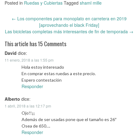
Posted in
Ruedas y Cubiertas
Tagged
shaml mille
←
Los componentes para monoplato en carretera en 2019
Post
[aprovechando el black Friday]
navigation
Las bicicletas completas más interesantes de fin de temporada
→
This article has 15 Comments
David
dice:
11 enero, 2018 a las 1:55 pm
Hola estoy interesado
En comprar estas ruedas a este precio.
Espero contestación
Responder
Alberto
dice:
1 abril, 2018 a las 12:17 pm
Ojo!!¡¡
Además de ser usadas pone que el tamaño es 26″
Osea de 650….
Responder