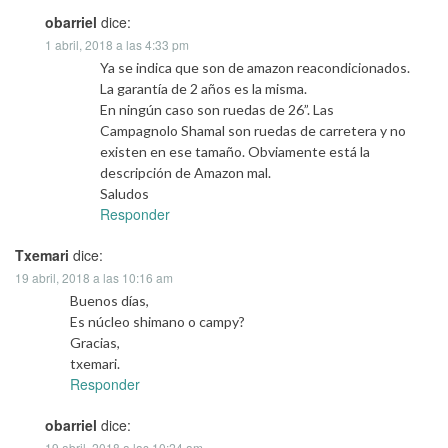
obarriel
dice:
1 abril, 2018 a las 4:33 pm
Ya se indica que son de amazon reacondicionados.
La garantía de 2 años es la misma.
En ningún caso son ruedas de 26”. Las
Campagnolo Shamal son ruedas de carretera y no
existen en ese tamaño. Obviamente está la
descripción de Amazon mal.
Saludos
Responder
Txemari
dice:
19 abril, 2018 a las 10:16 am
Buenos días,
Es núcleo shimano o campy?
Gracias,
txemari.
Responder
obarriel
dice:
19 abril, 2018 a las 10:24 am