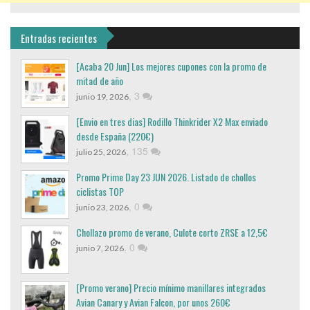
Entradas recientes
[Acaba 20 Jun] Los mejores cupones con la promo de
mitad de año
,
3
junio 19, 2026
[Envio en tres dias] Rodillo Thinkrider X2 Max enviado
desde España (220€)
,
135
julio 25, 2026
Promo Prime Day 23 JUN 2026. Listado de chollos
ciclistas TOP
,
0
junio 23, 2026
Chollazo promo de verano, Culote corto ZRSE a 12,5€
,
0
junio 7, 2026
[Promo verano] Precio mínimo manillares integrados
Avian Canary y Avian Falcon, por unos 260€