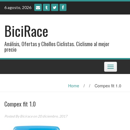
Skip
6 agosto, 2026
to
content
BiciRace
Análisis, Ofertas y Chollos Ciclistas. Ciclismo al mejor
precio
Toggle
navigation
Home
/
/
Compex fit 1.0
Compex fit 1.0
Posted By
Bicirace
on 20 diciembre, 2017