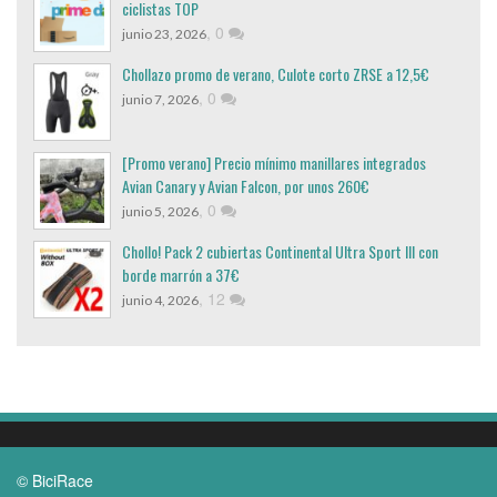
ciclistas TOP
,
0
junio 23, 2026
Chollazo promo de verano, Culote corto ZRSE a 12,5€
,
0
junio 7, 2026
[Promo verano] Precio mínimo manillares integrados
Avian Canary y Avian Falcon, por unos 260€
,
0
junio 5, 2026
Chollo! Pack 2 cubiertas Continental Ultra Sport III con
borde marrón a 37€
,
12
junio 4, 2026
© BiciRace