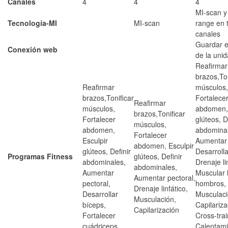
Canales
4
4
4
MI-scan y
Tecnología-MI
MI-scan
range en 
canales
Guardar el
Conexión web
de la uni
Reafirmar
brazos,Ton
Reafirmar
músculos,
brazos,Tonificar
Fortalece
Reafirmar
músculos,
abdomen, 
brazos,Tonificar
Fortalecer
glúteos, D
músculos,
abdomen,
abdominal
Fortalecer
Esculpir
Aumentar 
abdomen, Esculpir
glúteos, Definir
Desarrolla
Programas Fitness
glúteos, Definir
abdominales,
Drenaje li
abdominales,
Aumentar
Muscular 
Aumentar pectoral,
pectoral,
hombros,
Drenaje linfático,
Desarrollar
Musculaci
Musculación,
bíceps,
Capilariza
Capilarización
Fortalecer
Cross-trai
cuádriceps
Calentami