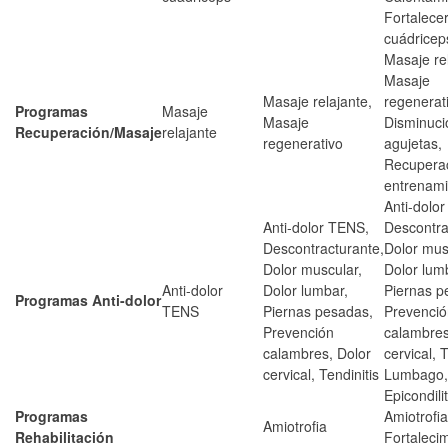
Fortalece
cuádricep
Masaje re
Masaje
Masaje relajante,
regenerat
Programas
Masaje
Masaje
Disminuci
Recuperación/Masaje
relajante
regenerativo
agujetas,
Recupera
entrenami
Anti-dolo
Anti-dolor TENS,
Descontra
Descontracturante,
Dolor mus
Dolor muscular,
Dolor lum
Anti-dolor
Dolor lumbar,
Piernas p
Programas Anti-dolor
TENS
Piernas pesadas,
Prevenció
Prevención
calambres
calambres, Dolor
cervical, T
cervical, Tendinitis
Lumbago,
Epicondilit
Programas
Amiotrofia
Amiotrofia
Rehabilitación
Fortaleci