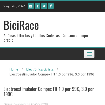
Skip
9 agosto, 2026
to
content
BiciRace
Análisis, Ofertas y Chollos Ciclistas. Ciclismo al mejor
precio
Toggle
navigation
Home
/
Electrónica ciclista
/
Electroestimulador Compex Fit 1.0 por 99€, 3.0 por 199€
Electroestimulador Compex Fit 1.0 por 99€, 3.0 por
199€
Posted By
Bicirace
on 12 abril, 2018