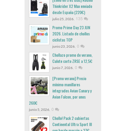
Thinkrider X2 Max enviado
desde España (220€)
,
135
julio 25, 2026
Promo Prime Day 23 JUN
2026. Listado de chollos
ciclistas TOP
,
0
junio 23, 2026
Chollazo promo de verano,
Culote corto ZRSE a 12,5€
,
0
junio 7, 2026
[Promo verano] Precio
mínimo manillares
integrados Avian Canary y
Avian Falcon, por unos
260€
,
0
junio 5, 2026
Chollo! Pack 2 cubiertas
Continental Ultra Sport III
con borde marrón a 37€