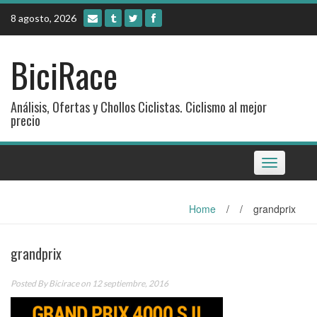
Skip
8 agosto, 2026
to
content
BiciRace
Análisis, Ofertas y Chollos Ciclistas. Ciclismo al mejor
precio
Toggle
navigation
Home
/
/
grandprix
grandprix
Posted By
Bicirace
on 12 septiembre, 2016