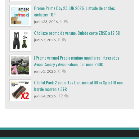
Promo Prime Day 23 JUN 2026. Listado de chollos
ciclistas TOP
,
0
junio 23, 2026
Chollazo promo de verano, Culote corto ZRSE a 12,5€
,
0
junio 7, 2026
[Promo verano] Precio mínimo manillares integrados
Avian Canary y Avian Falcon, por unos 260€
,
0
junio 5, 2026
Chollo! Pack 2 cubiertas Continental Ultra Sport III con
borde marrón a 37€
,
12
junio 4, 2026