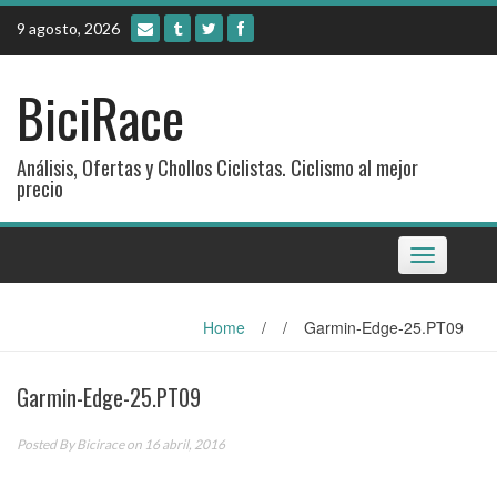
Skip
9 agosto, 2026
to
content
BiciRace
Análisis, Ofertas y Chollos Ciclistas. Ciclismo al mejor
precio
Toggle
navigation
Home
/
/
Garmin-Edge-25.PT09
Garmin-Edge-25.PT09
Posted By
Bicirace
on 16 abril, 2016