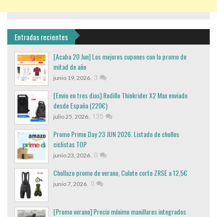
Entradas recientes
[Acaba 20 Jun] Los mejores cupones con la promo de
mitad de año
,
3
junio 19, 2026
[Envio en tres dias] Rodillo Thinkrider X2 Max enviado
desde España (220€)
,
135
julio 25, 2026
Promo Prime Day 23 JUN 2026. Listado de chollos
ciclistas TOP
,
0
junio 23, 2026
Chollazo promo de verano, Culote corto ZRSE a 12,5€
,
0
junio 7, 2026
[Promo verano] Precio mínimo manillares integrados