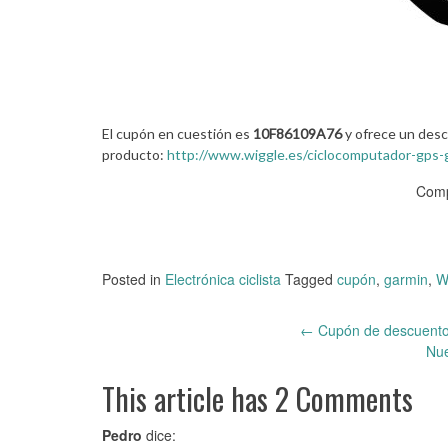
El cupón en cuestión es
10F86109A76
y ofrece un de
producto:
http://www.wiggle.es/ciclocomputador-gps-
Comp
Posted in
Electrónica ciclista
Tagged
cupón
,
garmin
,
W
←
Cupón de descuento
Post
Nu
navigation
This article has 2 Comments
Pedro
dice: