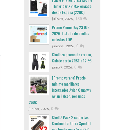
Thinkrider X2 Max enviado
desde España (220€)
,
135
julio 25, 2026
Promo Prime Day 23 JUN
2026. Listado de chollos
ciclistas TOP
,
0
junio 23, 2026
Chollazo promo de verano,
Culote corto ZRSE a 12,5€
,
0
junio 7, 2026
[Promo verano] Precio
mínimo manillares
integrados Avian Canary y
Avian Falcon, por unos
260€
,
0
junio 5, 2026
Chollo! Pack 2 cubiertas
Continental Ultra Sport III
con borde marrón a 37€