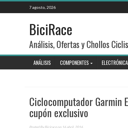
Skip
7 agosto, 2026
to
content
BiciRace
Análisis, Ofertas y Chollos Cicli
ANÁLISIS
COMPONENTES
ELECTRÓNICA
Ciclocomputador Garmin E
cupón exclusivo
Posted By
Bicirace
on 16 abril, 2016