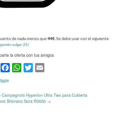
scuento de nada menos que
44€
. Se debe usar con el siguiente
garmin-edge-25/
arte la oferta con tus amigos
Facebook
WhatsApp
Twitter
Email
iggle
 Campagnolo Hyperion Ultra Two para Cubierta
evo Shimano Sora R3000
→