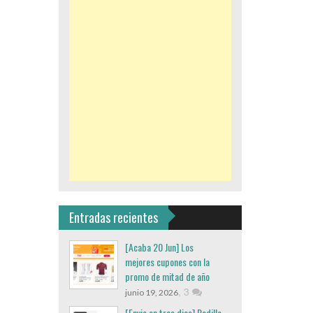
Entradas recientes
[Acaba 20 Jun] Los
mejores cupones con la
promo de mitad de año
,
3
junio 19, 2026
[Envio en tres dias] Rodillo