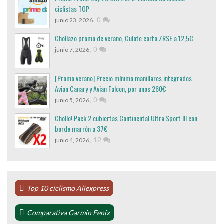
ciclistas TOP
,
0
junio 23, 2026
Chollazo promo de verano, Culote corto ZRSE a 12,5€
,
0
junio 7, 2026
[Promo verano] Precio mínimo manillares integrados
Avian Canary y Avian Falcon, por unos 260€
,
0
junio 5, 2026
Chollo! Pack 2 cubiertas Continental Ultra Sport III con
borde marrón a 37€
,
12
junio 4, 2026
Top 10 ciclismo Aliexpress
Comparativa Garmin Fenix