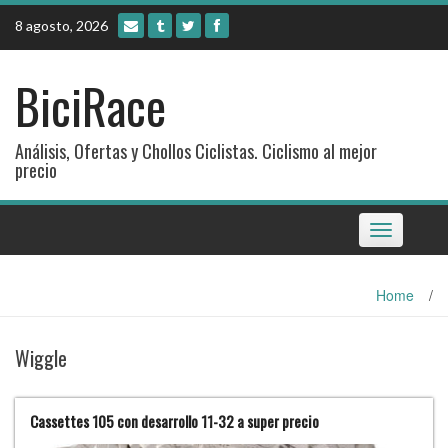
Skip
8 agosto, 2026
to
content
BiciRace
Análisis, Ofertas y Chollos Ciclistas. Ciclismo al mejor
precio
Toggle
navigation
Home
/
Wiggle
Cassettes 105 con desarrollo 11-32 a super precio