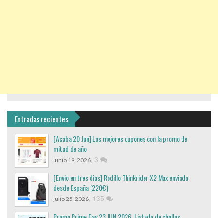
Entradas recientes
[Acaba 20 Jun] Los mejores cupones con la promo de
mitad de año
,
3
junio 19, 2026
[Envio en tres dias] Rodillo Thinkrider X2 Max enviado
desde España (220€)
,
135
julio 25, 2026
Promo Prime Day 23 JUN 2026. Listado de chollos