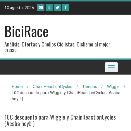
Skip
10 agosto, 2026
to
content
BiciRace
Análisis, Ofertas y Chollos Ciclistas. Ciclismo al mejor
precio
Toggle
navigation
Home
/
ChainReactionCycles
/
Tiendas
/
Wiggle
/
10€ descuento para Wiggle y ChainReactionCycles [Acaba
hoy!! ]
10€ descuento para Wiggle y ChainReactionCycles
[Acaba hoy!! ]