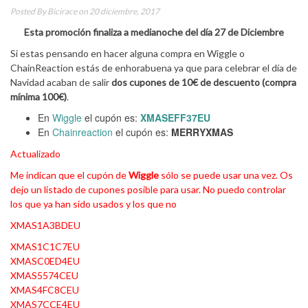
Posted By
Bicirace
on 20 diciembre, 2017
Esta promoción finaliza a medianoche del día 27 de Diciembre
Si estas pensando en hacer alguna compra en Wiggle o
ChainReaction estás de enhorabuena ya que para celebrar el día de
Navidad acaban de salir
dos cupones de 10€ de descuento (compra
mínima 100€)
.
En
Wiggle
el cupón es:
XMASEFF37EU
En
Chainreaction
el cupón es:
MERRYXMAS
Actualizado
Me indican que el cupón de
Wiggle
sólo se puede usar una vez. Os
dejo un listado de cupones posible para usar. No puedo controlar
los que ya han sido usados y los que no
XMAS1A3BDEU
XMAS1C1C7EU
XMASC0ED4EU
XMAS5574CEU
XMAS4FC8CEU
XMAS7CCE4EU