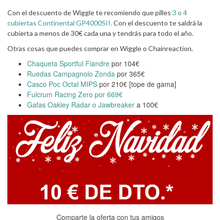
Con el descuento de Wiggle te recomiendo que pilles
3 o 4
cubiertas Continental GP4000SII.
Con el descuento te saldrá la
cubierta a menos de 30€ cada una y tendrás para todo el año.
Otras cosas que puedes comprar en Wiggle o Chainreaction.
Chaqueta Sportful Fiandre
por 104€
Ruedas Campagnolo Zonda
por 365€
Casco Poc Octal MIPS
por 210€ [tope de gama]
Fulcrum Racing Zero por 669€
Gafas Oakley Radar o Jawbreaker
a 100€
Comparte la oferta con tus amigos