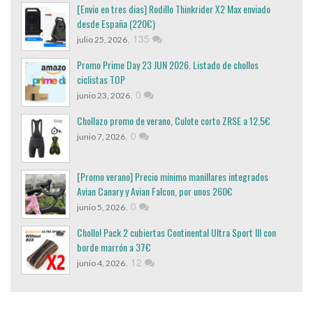
[Envio en tres dias] Rodillo Thinkrider X2 Max enviado
desde España (220€)
,
135
julio 25, 2026
Promo Prime Day 23 JUN 2026. Listado de chollos
ciclistas TOP
,
0
junio 23, 2026
Chollazo promo de verano, Culote corto ZRSE a 12,5€
,
0
junio 7, 2026
[Promo verano] Precio mínimo manillares integrados
Avian Canary y Avian Falcon, por unos 260€
,
0
junio 5, 2026
Chollo! Pack 2 cubiertas Continental Ultra Sport III con
borde marrón a 37€
,
12
junio 4, 2026