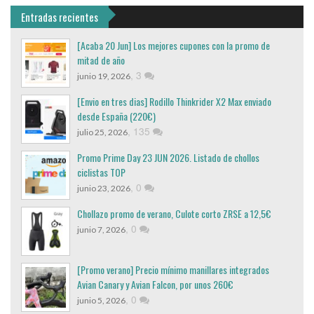
Entradas recientes
[Acaba 20 Jun] Los mejores cupones con la promo de
mitad de año
,
3
junio 19, 2026
[Envio en tres dias] Rodillo Thinkrider X2 Max enviado
desde España (220€)
,
135
julio 25, 2026
Promo Prime Day 23 JUN 2026. Listado de chollos
ciclistas TOP
,
0
junio 23, 2026
Chollazo promo de verano, Culote corto ZRSE a 12,5€
,
0
junio 7, 2026
[Promo verano] Precio mínimo manillares integrados
Avian Canary y Avian Falcon, por unos 260€
,
0
junio 5, 2026