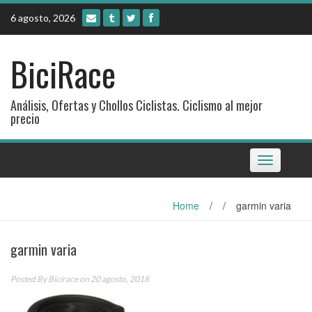
Skip
6 agosto, 2026
to
content
BiciRace
Análisis, Ofertas y Chollos Ciclistas. Ciclismo al mejor
precio
Toggle
navigation
Home
/
/
garmin varia
garmin varia
Posted By
Bicirace
on 20 agosto, 2018