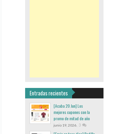
Entradas recientes
[Acaba 20 Jun] Los
mejores cupones con la
promo de mitad de año
,
3
junio 19, 2026
[Envio en tres dias] Rodillo