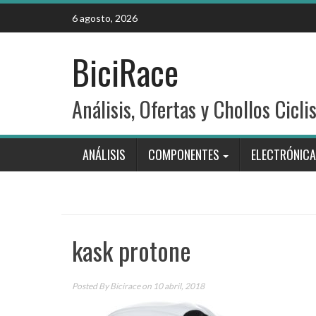
Skip
6 agosto, 2026
to
content
BiciRace
Análisis, Ofertas y Chollos Cicli
ANÁLISIS
COMPONENTES
ELECTRÓNICA
kask protone
Posted By
Bicirace
on 10 abril, 2018