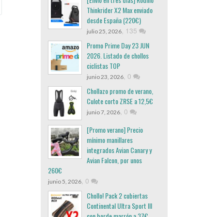
Thinkrider X2 Max enviado
desde España (220€)
,
135
julio 25, 2026
Promo Prime Day 23 JUN
2026. Listado de chollos
ciclistas TOP
,
0
junio 23, 2026
Chollazo promo de verano,
Culote corto ZRSE a 12,5€
,
0
junio 7, 2026
[Promo verano] Precio
mínimo manillares
integrados Avian Canary y
Avian Falcon, por unos
260€
,
0
junio 5, 2026
Chollo! Pack 2 cubiertas
Continental Ultra Sport III
con borde marrón a 37€