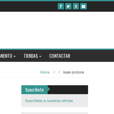
MIENTO
TIENDAS
CONTACTAR
Home
/
/
kask protone
Suscríbete
Suscríbete a nuestras ofertas