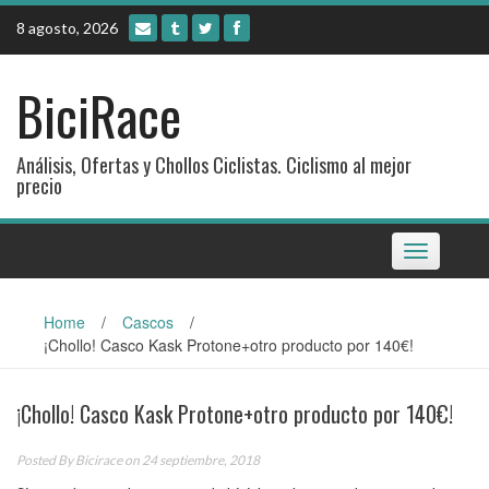
Skip
8 agosto, 2026
to
content
BiciRace
Análisis, Ofertas y Chollos Ciclistas. Ciclismo al mejor
precio
Toggle
navigation
Home
/
Cascos
/
¡Chollo! Casco Kask Protone+otro producto por 140€!
¡Chollo! Casco Kask Protone+otro producto por 140€!
Posted By
Bicirace
on 24 septiembre, 2018