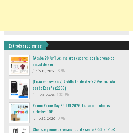
Entradas recientes
[Acaba 20 Jun] Los mejores cupones con la promo de
mitad de año
,
3
junio 19, 2026
[Envio en tres dias] Rodillo Thinkrider X2 Max enviado
desde España (220€)
,
135
julio 25, 2026
Promo Prime Day 23 JUN 2026. Listado de chollos
ciclistas TOP
,
0
junio 23, 2026
Chollazo promo de verano, Culote corto ZRSE a 12,5€