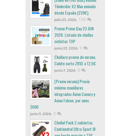
Thinkrider X2 Max enviado
desde España (220€)
,
135
julio 25, 2026
Promo Prime Day 23 JUN
2026. Listado de chollos
ciclistas TOP
,
0
junio 23, 2026
Chollazo promo de verano,
Culote corto ZRSE a 12,5€
,
0
junio 7, 2026
[Promo verano] Precio
mínimo manillares
integrados Avian Canary y
Avian Falcon, por unos
260€
,
0
junio 5, 2026
Chollo! Pack 2 cubiertas
Continental Ultra Sport III
con borde marrón a 37€