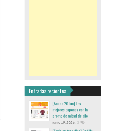
Entradas recientes
[Acaba 20 Jun] Los
mejores cupones con la
promo de mitad de año
,
3
junio 19, 2026
[Envio en tres dias] Rodillo