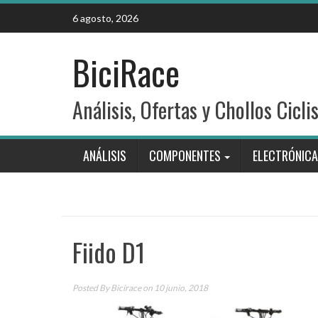
Skip
6 agosto, 2026
to
content
BiciRace
Análisis, Ofertas y Chollos Cicli
ANÁLISIS
COMPONENTES
ELECTRÓNICA
Fiido D1
Posted By
Bicirace
on 10 junio, 2018