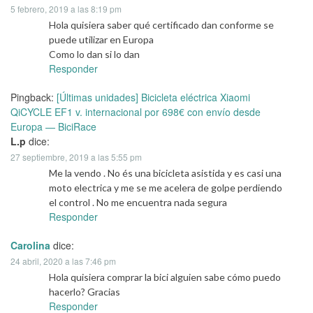
5 febrero, 2019 a las 8:19 pm
Hola quisiera saber qué certificado dan conforme se
puede utilizar en Europa
Como lo dan si lo dan
Responder
Pingback:
[Últimas unidades] Bicicleta eléctrica Xiaomi
QiCYCLE EF1 v. internacional por 698€ con envío desde
Europa — BiciRace
L.p
dice:
27 septiembre, 2019 a las 5:55 pm
Me la vendo . No és una bicicleta asistida y es casi una
moto electrica y me se me acelera de golpe perdiendo
el control . No me encuentra nada segura
Responder
Carolina
dice:
24 abril, 2020 a las 7:46 pm
Hola quisiera comprar la bici alguien sabe cómo puedo
hacerlo? Gracias
Responder