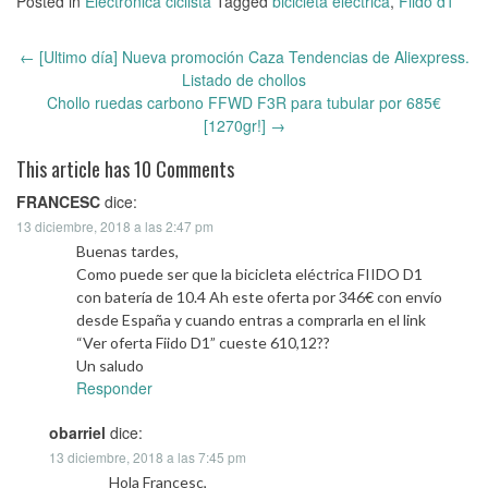
Posted in
Electrónica ciclista
Tagged
bicicleta electrica
,
Fiido d1
←
[Ultimo día] Nueva promoción Caza Tendencias de Aliexpress.
Post
Listado de chollos
navigation
Chollo ruedas carbono FFWD F3R para tubular por 685€
[1270gr!]
→
This article has 10 Comments
FRANCESC
dice:
13 diciembre, 2018 a las 2:47 pm
Buenas tardes,
Como puede ser que la bicicleta eléctrica FIIDO D1
con batería de 10.4 Ah este oferta por 346€ con envío
desde España y cuando entras a comprarla en el link
“Ver oferta Fiido D1” cueste 610,12??
Un saludo
Responder
obarriel
dice:
13 diciembre, 2018 a las 7:45 pm
Hola Francesc,