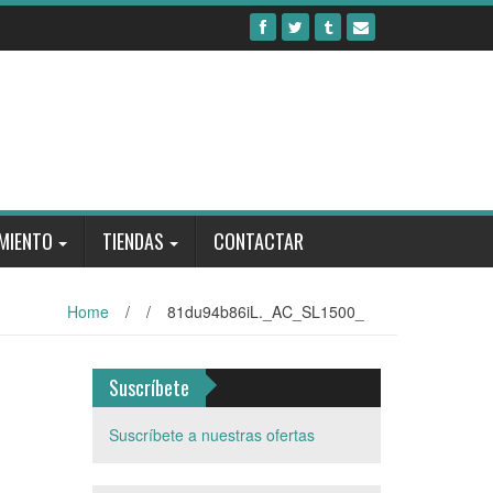
MIENTO
TIENDAS
CONTACTAR
Home
/
/
81du94b86iL._AC_SL1500_
Suscríbete
Suscríbete a nuestras ofertas