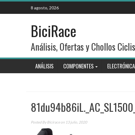
Skip
8 agosto, 2026
to
content
BiciRace
Análisis, Ofertas y Chollos Cicli
ANÁLISIS
COMPONENTES
ELECTRÓNICA
81du94b86iL._AC_SL1500
Posted By
Bicirace
on 13 julio, 2020