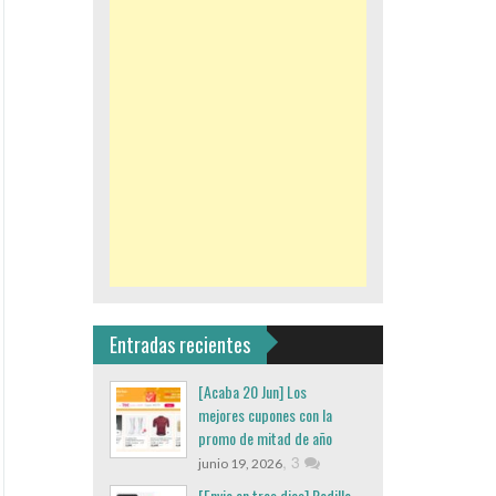
Entradas recientes
[Acaba 20 Jun] Los
mejores cupones con la
promo de mitad de año
,
3
junio 19, 2026
[Envio en tres dias] Rodillo