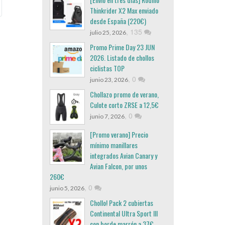
Thinkrider X2 Max enviado
desde España (220€)
,
135
julio 25, 2026
Promo Prime Day 23 JUN
2026. Listado de chollos
ciclistas TOP
,
0
junio 23, 2026
Chollazo promo de verano,
Culote corto ZRSE a 12,5€
,
0
junio 7, 2026
[Promo verano] Precio
mínimo manillares
integrados Avian Canary y
Avian Falcon, por unos
260€
,
0
junio 5, 2026
Chollo! Pack 2 cubiertas
Continental Ultra Sport III
con borde marrón a 37€