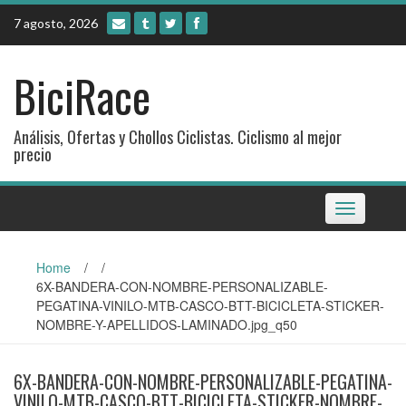
Skip
7 agosto, 2026
to
content
BiciRace
Análisis, Ofertas y Chollos Ciclistas. Ciclismo al mejor
precio
Toggle
navigation
Home
/
/
6X-BANDERA-CON-NOMBRE-PERSONALIZABLE-
PEGATINA-VINILO-MTB-CASCO-BTT-BICICLETA-STICKER-
NOMBRE-Y-APELLIDOS-LAMINADO.jpg_q50
6X-BANDERA-CON-NOMBRE-PERSONALIZABLE-PEGATINA-
VINILO-MTB-CASCO-BTT-BICICLETA-STICKER-NOMBRE-