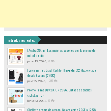
Entradas recientes
[Acaba 20 Jun] Los mejores cupones con la promo de
mitad de año
,
3
junio 19, 2026
[Envio en tres dias] Rodillo Thinkrider X2 Max enviado
desde España (220€)
,
135
julio 25, 2026
Promo Prime Day 23 JUN 2026. Listado de chollos
ciclistas TOP
,
0
junio 23, 2026
Chollazo promo de verano, Culote corto ZRSE a 12,5€