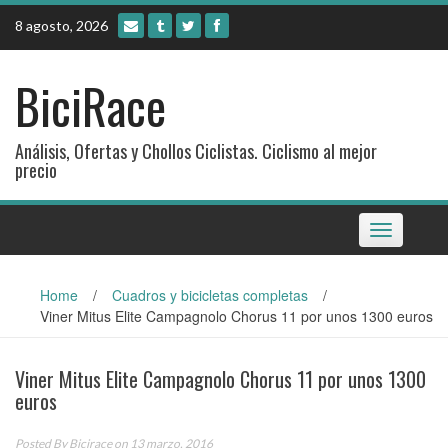
Skip
8 agosto, 2026
to
content
BiciRace
Análisis, Ofertas y Chollos Ciclistas. Ciclismo al mejor
precio
Toggle
navigation
Home
/
Cuadros y bicicletas completas
/
Viner Mitus Elite Campagnolo Chorus 11 por unos 1300 euros
Viner Mitus Elite Campagnolo Chorus 11 por unos 1300
euros
Posted By
Bicirace
on 13 marzo, 2016