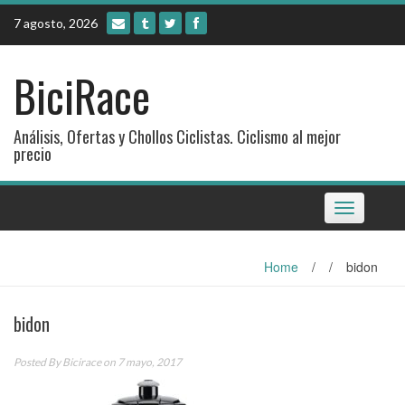
Skip
7 agosto, 2026
to
content
BiciRace
Análisis, Ofertas y Chollos Ciclistas. Ciclismo al mejor
precio
Toggle
navigation
Home
/
/
bidon
bidon
Posted By
Bicirace
on 7 mayo, 2017