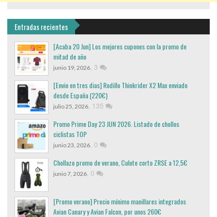
Entradas recientes
[Acaba 20 Jun] Los mejores cupones con la promo de
mitad de año
,
3
junio 19, 2026
[Envio en tres dias] Rodillo Thinkrider X2 Max enviado
desde España (220€)
,
135
julio 25, 2026
Promo Prime Day 23 JUN 2026. Listado de chollos
ciclistas TOP
,
0
junio 23, 2026
Chollazo promo de verano, Culote corto ZRSE a 12,5€
,
0
junio 7, 2026
[Promo verano] Precio mínimo manillares integrados
Avian Canary y Avian Falcon, por unos 260€