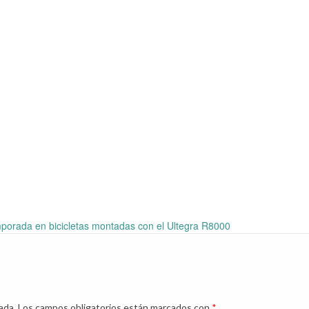
mporada en bicicletas montadas con el Ultegra R8000
ada.
Los campos obligatorios están marcados con
*