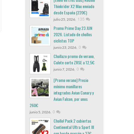
Thinkrider X2 Max enviado
desde España (220€)
,
135
julio 25, 2026
Promo Prime Day 23 JUN
2026. Listado de chollos
ciclistas TOP
,
0
junio 23, 2026
Chollazo promo de verano,
Culote corto ZRSE a 12,5€
,
0
junio 7, 2026
[Promo verano] Precio
mínimo manillares
integrados Avian Canary y
Avian Falcon, por unos
260€
,
0
junio 5, 2026
Chollo! Pack 2 cubiertas
Continental Ultra Sport III
con borde marrón a 37€