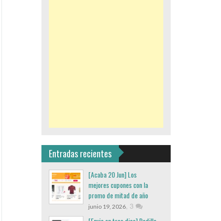
Entradas recientes
[Acaba 20 Jun] Los
mejores cupones con la
promo de mitad de año
,
3
junio 19, 2026
[Envio en tres dias] Rodillo