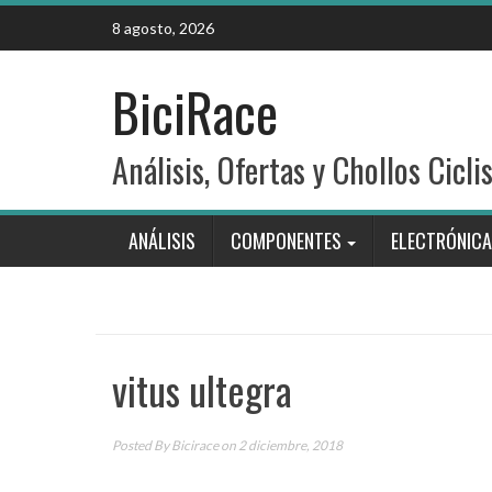
Skip
8 agosto, 2026
to
content
BiciRace
Análisis, Ofertas y Chollos Cicli
ANÁLISIS
COMPONENTES
ELECTRÓNICA
vitus ultegra
Posted By
Bicirace
on 2 diciembre, 2018