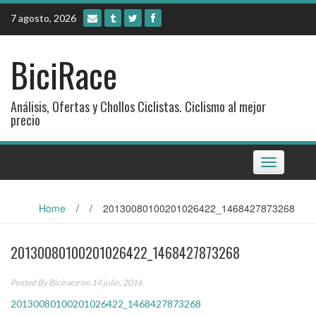
Skip
7 agosto, 2026
to
content
BiciRace
Análisis, Ofertas y Chollos Ciclistas. Ciclismo al mejor
precio
Toggle
navigation
Home
/
/
20130080100201026422_1468427873268
20130080100201026422_1468427873268
Posted By
Bicirace
on 14 julio, 2016
20130080100201026422_1468427873268