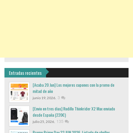
Entradas recientes
[Acaba 20 Jun] Los mejores cupones con la promo de
mitad de año
,
3
junio 19, 2026
[Envio en tres dias] Rodillo Thinkrider X2 Max enviado
desde España (220€)
,
135
julio 25, 2026
Promo Prime Day 23 JUN 2026. Listado de chollos