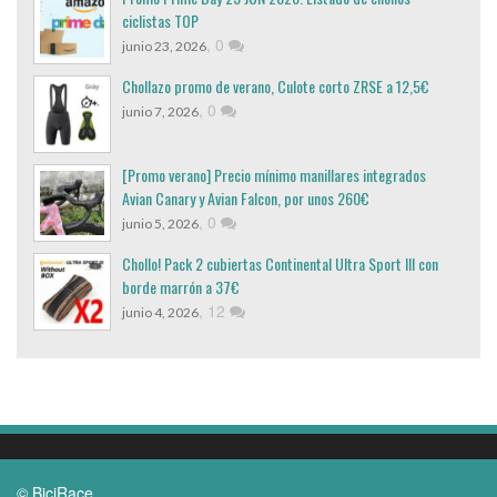
ciclistas TOP
,
0
junio 23, 2026
Chollazo promo de verano, Culote corto ZRSE a 12,5€
,
0
junio 7, 2026
[Promo verano] Precio mínimo manillares integrados
Avian Canary y Avian Falcon, por unos 260€
,
0
junio 5, 2026
Chollo! Pack 2 cubiertas Continental Ultra Sport III con
borde marrón a 37€
,
12
junio 4, 2026
© BiciRace