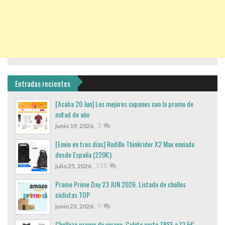
Entradas recientes
[Acaba 20 Jun] Los mejores cupones con la promo de
mitad de año
,
3
junio 19, 2026
[Envio en tres dias] Rodillo Thinkrider X2 Max enviado
desde España (220€)
,
135
julio 25, 2026
Promo Prime Day 23 JUN 2026. Listado de chollos
ciclistas TOP
,
0
junio 23, 2026
Chollazo promo de verano, Culote corto ZRSE a 12,5€