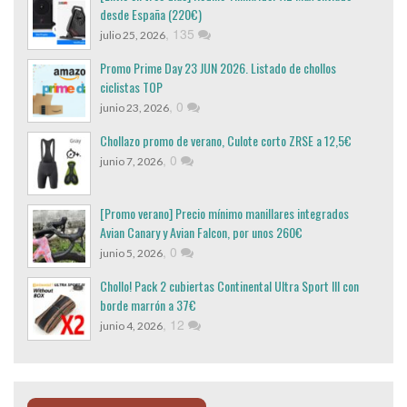
desde España (220€)
,
135
julio 25, 2026
Promo Prime Day 23 JUN 2026. Listado de chollos
ciclistas TOP
,
0
junio 23, 2026
Chollazo promo de verano, Culote corto ZRSE a 12,5€
,
0
junio 7, 2026
[Promo verano] Precio mínimo manillares integrados
Avian Canary y Avian Falcon, por unos 260€
,
0
junio 5, 2026
Chollo! Pack 2 cubiertas Continental Ultra Sport III con
borde marrón a 37€
,
12
junio 4, 2026