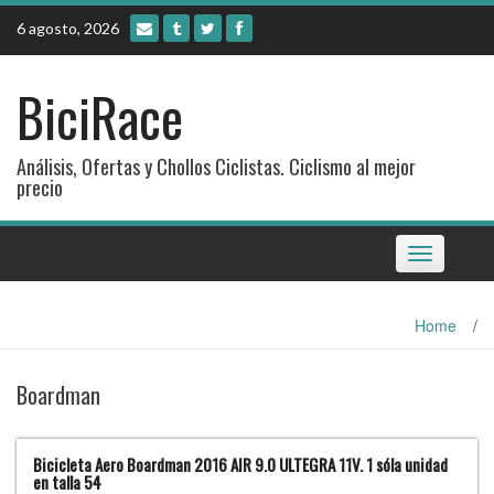
Skip
6 agosto, 2026
to
content
BiciRace
Análisis, Ofertas y Chollos Ciclistas. Ciclismo al mejor
precio
Toggle
navigation
Home
/
Boardman
Bicicleta Aero Boardman 2016 AIR 9.0 ULTEGRA 11V. 1 sóla unidad
en talla 54