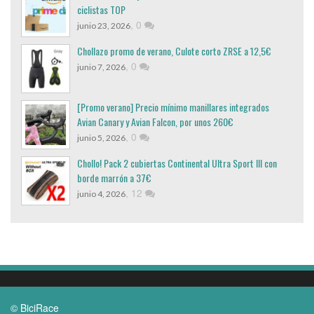
ciclistas TOP
,
0
junio 23, 2026
Chollazo promo de verano, Culote corto ZRSE a 12,5€
,
0
junio 7, 2026
[Promo verano] Precio mínimo manillares integrados
Avian Canary y Avian Falcon, por unos 260€
,
0
junio 5, 2026
Chollo! Pack 2 cubiertas Continental Ultra Sport III con
borde marrón a 37€
,
12
junio 4, 2026
© BiciRace