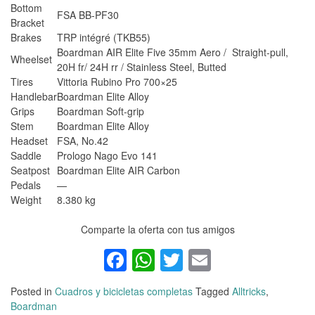
Bottom
FSA BB-PF30
Bracket
Brakes
TRP intégré (TKB55)
Boardman AIR Elite Five 35mm Aero / Straight-pull,
Wheelset
20H fr/ 24H rr / Stainless Steel, Butted
Tires
Vittoria Rubino Pro 700×25
Handlebar
Boardman Elite Alloy
Grips
Boardman Soft-grip
Stem
Boardman Elite Alloy
Headset
FSA, No.42
Saddle
Prologo Nago Evo 141
Seatpost
Boardman Elite AIR Carbon
Pedals
—
Weight
8.380 kg
Comparte la oferta con tus amigos
Facebook
WhatsApp
Twitter
Email
Posted in
Cuadros y bicicletas completas
Tagged
Alltricks
,
Boardman