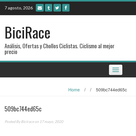
Skip
7 agosto, 2026
to
content
BiciRace
Análisis, Ofertas y Chollos Ciclistas. Ciclismo al mejor
precio
Toggle
navigation
Home
/
/
509bc744ed65c
509bc744ed65c
Posted By
Bicirace
on 17 mayo, 2020