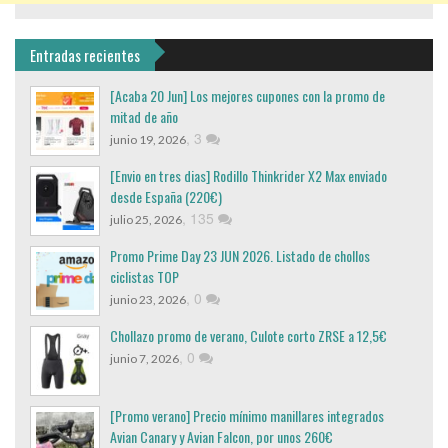
Entradas recientes
[Acaba 20 Jun] Los mejores cupones con la promo de
mitad de año
,
3
junio 19, 2026
[Envio en tres dias] Rodillo Thinkrider X2 Max enviado
desde España (220€)
,
135
julio 25, 2026
Promo Prime Day 23 JUN 2026. Listado de chollos
ciclistas TOP
,
0
junio 23, 2026
Chollazo promo de verano, Culote corto ZRSE a 12,5€
,
0
junio 7, 2026
[Promo verano] Precio mínimo manillares integrados
Avian Canary y Avian Falcon, por unos 260€