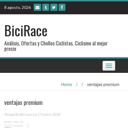
Skip
8 agosto, 2026
to
content
BiciRace
Análisis, Ofertas y Chollos Ciclistas. Ciclismo al mejor
precio
Toggle
navigation
Home
/
/
ventajas premium
ventajas premium
Posted By
Bicirace
on 17 enero, 2018