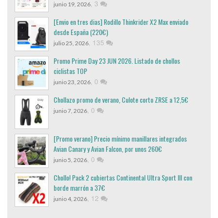
,
3
junio 19, 2026
[Envio en tres dias] Rodillo Thinkrider X2 Max enviado
desde España (220€)
,
135
julio 25, 2026
Promo Prime Day 23 JUN 2026. Listado de chollos
ciclistas TOP
,
0
junio 23, 2026
Chollazo promo de verano, Culote corto ZRSE a 12,5€
,
0
junio 7, 2026
[Promo verano] Precio mínimo manillares integrados
Avian Canary y Avian Falcon, por unos 260€
,
0
junio 5, 2026
Chollo! Pack 2 cubiertas Continental Ultra Sport III con
borde marrón a 37€
,
12
junio 4, 2026