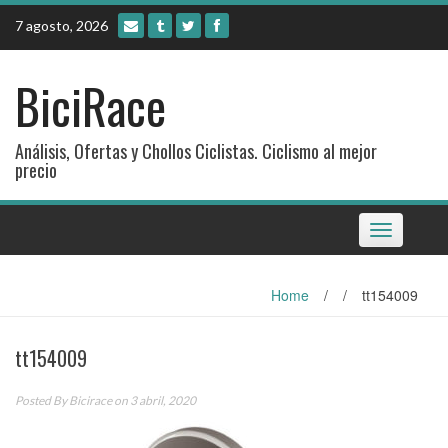
Skip
7 agosto, 2026
to
content
BiciRace
Análisis, Ofertas y Chollos Ciclistas. Ciclismo al mejor
precio
Toggle
navigation
Home
/
/
tt154009
tt154009
Posted By
Bicirace
on 3 abril, 2020