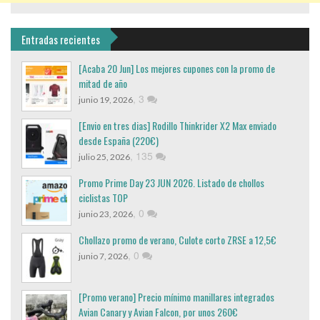
Entradas recientes
[Acaba 20 Jun] Los mejores cupones con la promo de
mitad de año
,
3
junio 19, 2026
[Envio en tres dias] Rodillo Thinkrider X2 Max enviado
desde España (220€)
,
135
julio 25, 2026
Promo Prime Day 23 JUN 2026. Listado de chollos
ciclistas TOP
,
0
junio 23, 2026
Chollazo promo de verano, Culote corto ZRSE a 12,5€
,
0
junio 7, 2026
[Promo verano] Precio mínimo manillares integrados
Avian Canary y Avian Falcon, por unos 260€