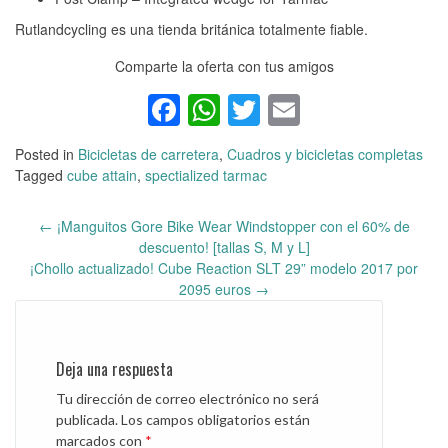
Rutlandcycling es una tienda británica totalmente fiable.
Comparte la oferta con tus amigos
Facebook
WhatsApp
Twitter
Email
Posted in
Bicicletas de carretera
,
Cuadros y bicicletas completas
Tagged
cube attain
,
spectialized tarmac
←
¡Manguitos Gore Bike Wear Windstopper con el 60% de
Post
descuento! [tallas S, M y L]
navigation
¡Chollo actualizado! Cube Reaction SLT 29” modelo 2017 por
2095 euros
→
Deja una respuesta
Tu dirección de correo electrónico no será
publicada.
Los campos obligatorios están
marcados con
*