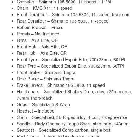
Cassette – Shimano 105 5800, 11-speed, 11-28t
Chain – KMC X11, 11-speed
Front Derailleur – Shimano 105 5800, 11-speed, braze-on
Rear Derailleur – Shimano 105 5800, 11-speed
Bottom Bracket – Praxis
Pedals – Not Included
Rims – Axis Elite, QR
Front Hub – Axis Elite, QR
Rear Hub – Axis Elite, QR
Front Tyre – Specialized Espoir Elite, 700x23mm, 60TPI
Rear Tyre – Specialized Espoir Elite, 700x23mm, 60TPI
Front Brake – Shimano Tiagra
Rear Brake – Shimano Tiagra
Brake Levers – Shimano 105 5800, 11-speed
Handlebars – Specialized Shallow Drop, alloy, 125mm drop,
70mm short-reach
Grips – Specialized S-Wrap
Headset – Included
Stem – Specialized, 3D forged alloy, 4-bolt, 7-degree rise
Saddle – Body Geometry Toupé Sport, steel rails, 143mm
Seatpost – Specialized Comp carbon, single bolt
Post Clamp – Integrated wedge for Tarmac