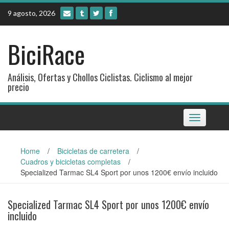
Skip
9 agosto, 2026
to
content
BiciRace
Análisis, Ofertas y Chollos Ciclistas. Ciclismo al mejor
precio
Toggle
navigation
Home
/
Bicicletas de carretera
/
Cuadros y bicicletas completas
/
Specialized Tarmac SL4 Sport por unos 1200€ envío incluido
Specialized Tarmac SL4 Sport por unos 1200€ envío
incluido