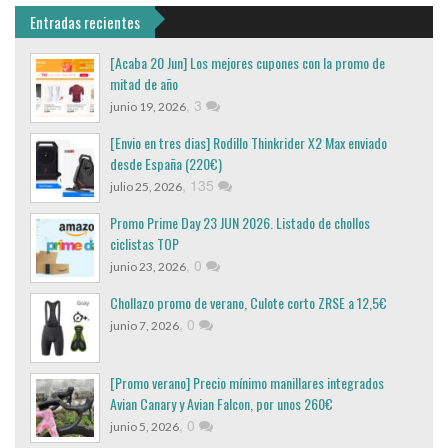
Entradas recientes
[Acaba 20 Jun] Los mejores cupones con la promo de
mitad de año
,
3
junio 19, 2026
[Envio en tres dias] Rodillo Thinkrider X2 Max enviado
desde España (220€)
,
135
julio 25, 2026
Promo Prime Day 23 JUN 2026. Listado de chollos
ciclistas TOP
,
0
junio 23, 2026
Chollazo promo de verano, Culote corto ZRSE a 12,5€
,
0
junio 7, 2026
[Promo verano] Precio mínimo manillares integrados
Avian Canary y Avian Falcon, por unos 260€
,
0
junio 5, 2026