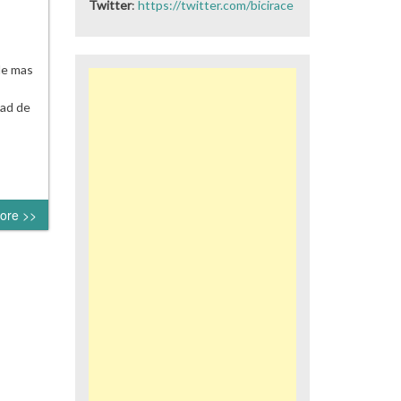
Twitter
:
https://twitter.com/bicirace
de mas
s
dad de
ore >>