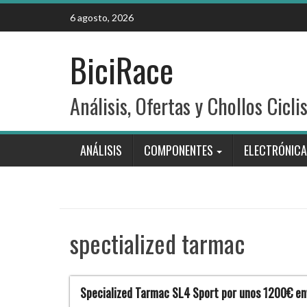
Skip
6 agosto, 2026
to
content
BiciRace
Análisis, Ofertas y Chollos Cicli
ANÁLISIS
COMPONENTES
ELECTRÓNICA
spectialized tarmac
Specialized Tarmac SL4 Sport por unos 1200€ env