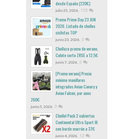
desde España (220€)
,
135
julio 25, 2026
Promo Prime Day 23 JUN
2026. Listado de chollos
ciclistas TOP
,
0
junio 23, 2026
Chollazo promo de verano,
Culote corto ZRSE a 12,5€
,
0
junio 7, 2026
[Promo verano] Precio
mínimo manillares
integrados Avian Canary y
Avian Falcon, por unos
260€
,
0
junio 5, 2026
Chollo! Pack 2 cubiertas
Continental Ultra Sport III
con borde marrón a 37€
,
12
junio 4, 2026