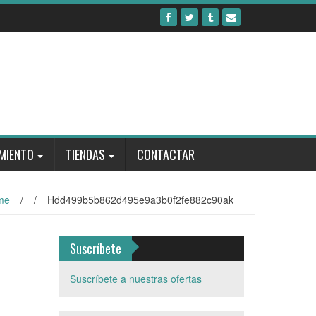
MIENTO
TIENDAS
CONTACTAR
me
/
/
Hdd499b5b862d495e9a3b0f2fe882c90ak
Suscríbete
Suscríbete a nuestras ofertas