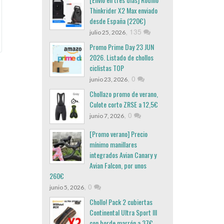
Thinkrider X2 Max enviado
desde España (220€)
,
135
julio 25, 2026
Promo Prime Day 23 JUN
2026. Listado de chollos
ciclistas TOP
,
0
junio 23, 2026
Chollazo promo de verano,
Culote corto ZRSE a 12,5€
,
0
junio 7, 2026
[Promo verano] Precio
mínimo manillares
integrados Avian Canary y
Avian Falcon, por unos
260€
,
0
junio 5, 2026
Chollo! Pack 2 cubiertas
Continental Ultra Sport III
con borde marrón a 37€