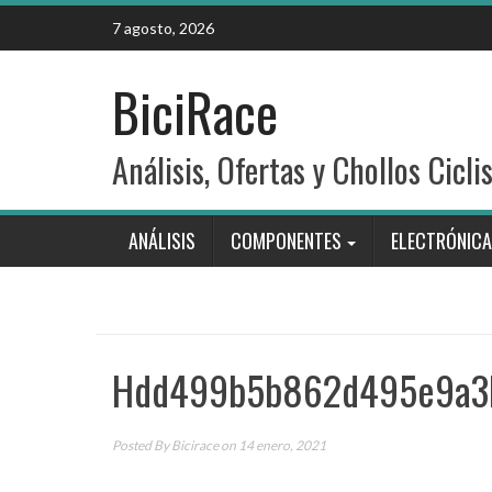
Skip
7 agosto, 2026
to
content
BiciRace
Análisis, Ofertas y Chollos Cicli
ANÁLISIS
COMPONENTES
ELECTRÓNICA
Hdd499b5b862d495e9a3
Posted By
Bicirace
on 14 enero, 2021