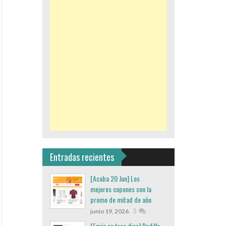
Entradas recientes
[Acaba 20 Jun] Los
mejores cupones con la
promo de mitad de año
,
3
junio 19, 2026
[Envio en tres dias] Rodillo