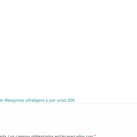
de Aliexpress ultraligero y por unos 20€
ada.
Los campos obligatorios están marcados con
*