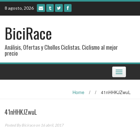
Skip
8 agosto, 2026
to
content
BiciRace
Análisis, Ofertas y Chollos Ciclistas. Ciclismo al mejor
precio
Toggle
navigation
Home
/
/
41nHHKJZwuL
41nHHKJZwuL
Posted By
Bicirace
on 16 abril, 2017