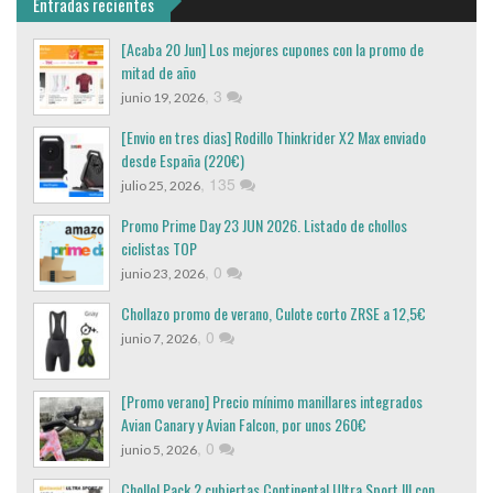
Entradas recientes
[Acaba 20 Jun] Los mejores cupones con la promo de
mitad de año
,
3
junio 19, 2026
[Envio en tres dias] Rodillo Thinkrider X2 Max enviado
desde España (220€)
,
135
julio 25, 2026
Promo Prime Day 23 JUN 2026. Listado de chollos
ciclistas TOP
,
0
junio 23, 2026
Chollazo promo de verano, Culote corto ZRSE a 12,5€
,
0
junio 7, 2026
[Promo verano] Precio mínimo manillares integrados
Avian Canary y Avian Falcon, por unos 260€
,
0
junio 5, 2026
Chollo! Pack 2 cubiertas Continental Ultra Sport III con