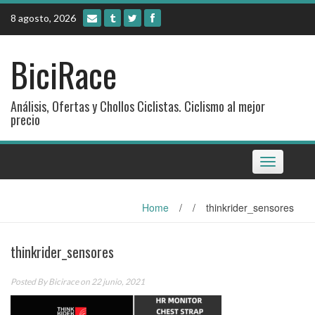
Skip
8 agosto, 2026
to
content
BiciRace
Análisis, Ofertas y Chollos Ciclistas. Ciclismo al mejor
precio
Toggle
navigation
Home
/
/
thinkrider_sensores
thinkrider_sensores
Posted By
Bicirace
on 22 junio, 2021