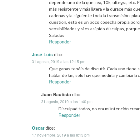
depende uno de la que sea, 105, ultegra, etc. P
más resistente y más ligera y la durace más que
cadenas y la siguiente toda la transmisión, pla
cuestion, esto es un poco cosecha propia porq
sensibilidades y si es así pido disculpas, porqu
Saludos
Responder
José Luis
dice:
31 agosto, 2019 a las 12:15 pm
Que ganas tenéis de discutir. Cada uno tiene su
hablar de km, solo hay que medirla y cambiarla c
Responder
Juan Bautista
dice:
31 agosto, 2019 a las 1:40 pm
Disculpad todos, no era mi intención crea
Responder
Oscar
dice:
17 noviembre, 2019 a las 8:13 pm