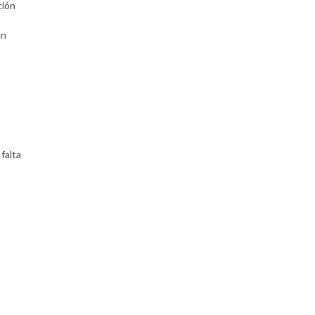
ción
en
falta