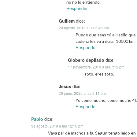
no no lo entiendo.
Responder
Guillem
dice:
20 agosto, 2019 a las 6:46 pm
Puede que seas tú el listillo qu
cadena les va a durar 10000 km.
Responder
Globero depilado
dice:
17 noviembre, 2019 a las 7:13 pm
toto. eres toto.
Jesus
dice:
26 junio, 2020 a las 9:11 pm
Yo como mucho, como mucho 400
Responder
Pablo
dice:
31 agosto, 2019 a las 12:10 pm
Vaya par de machos alfa. Según tengo leído en 