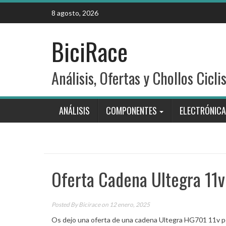
Skip
8 agosto, 2026
to
content
BiciRace
Análisis, Ofertas y Chollos Cicli
ANÁLISIS
COMPONENTES
ELECTRÓNICA
Oferta Cadena Ultegra 11v
Posted By
Bicirace
on 12 enero, 2025
Os dejo una oferta de una cadena Ultegra HG701 11v po