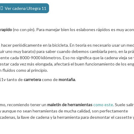
Ver cadena Ultegra 11
 rapido
(no con pin). Para manejar bien los eslabones rápidos es muy aco
hacer periódicamente en la bicicleta. En teoria es necesario usar un me
r uno muy barato) para saber cuando debemos cambiarla pero, en la prá
nte cada 8000-9000 kilómetros. Eso no significa que la cadena vieja se 
l estar cada vez más elongada, afectará el buen funcionamiento de los en
 fluidos como al principio.
11v tanto de
carretera
como de
montaña
.
mismo, recomiendo tener un
maletín de herramientas
como este
. Suele sali
y aunque no sean herramientas de mucha calidad, son perfectamente
acadenas, la llave de cadena y la herramienta para desmontar el cassette 