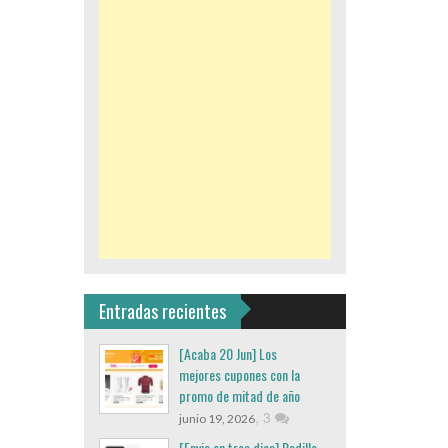
Entradas recientes
[Acaba 20 Jun] Los
mejores cupones con la
promo de mitad de año
,
3
junio 19, 2026
[Envio en tres dias] Rodillo