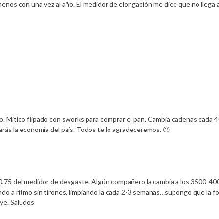
os con una vez al año. El medidor de elongación me dice que no llega a
. Mitico flipado con sworks para comprar el pan. Cambia cadenas cada 4
arás la economía del país. Todos te lo agradeceremos. 😉
 0,75 del medidor de desgaste. Algún compañero la cambia a los 3500-40
ndo a ritmo sin tirones, limpiando la cada 2-3 semanas…supongo que la f
ye. Saludos