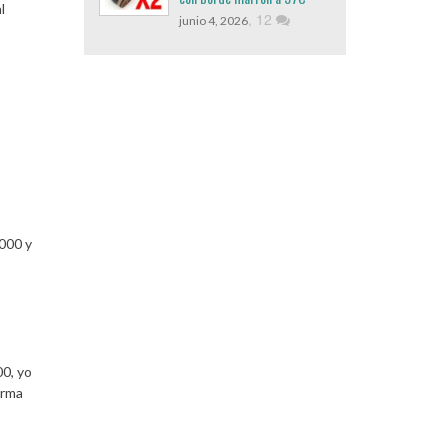
l
,
12
junio 4, 2026
000 y
00, yo
orma