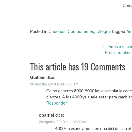
Comp
Posted in
Cadenas
,
Componentes
,
Ultegra
Tagged
Am
←
[Vuelve el c
Post
[Precio mínimo
navigation
This article has 19 Comments
Guillem
dice:
20 agosto, 2019 a las 8:00 am
Como esperes 8000-9000 km a cambiar la caden
dientes. A los 4000 ya suele estar para cambiar
Responder
obarriel
dice:
20 agosto, 2019 a las 8:20 am
4000km es muy poco en una bici de carret