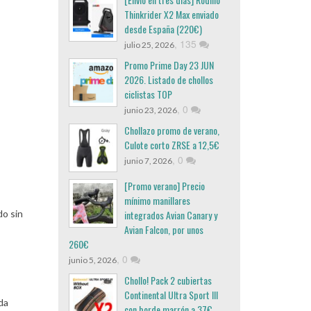
Thinkrider X2 Max enviado
desde España (220€)
,
135
julio 25, 2026
Promo Prime Day 23 JUN
2026. Listado de chollos
ciclistas TOP
,
0
junio 23, 2026
Chollazo promo de verano,
Culote corto ZRSE a 12,5€
,
0
junio 7, 2026
[Promo verano] Precio
mínimo manillares
integrados Avian Canary y
do sin
Avian Falcon, por unos
260€
,
0
junio 5, 2026
Chollo! Pack 2 cubiertas
Continental Ultra Sport III
da
con borde marrón a 37€