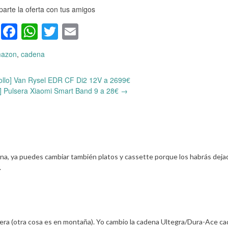
arte la oferta con tus amigos
Facebook
WhatsApp
Twitter
Email
azon
,
cadena
hollo] Van Rysel EDR CF Di2 12V a 2699€
] Pulsera Xiaomi Smart Band 9 a 28€
→
a, ya puedes cambiar también platos y cassette porque los habrás deja
.
era (otra cosa es en montaña). Yo cambio la cadena Ultegra/Dura-Ace ca