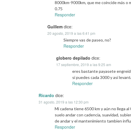
8000km-9000km, que me coincide más o men
0.75
Responder
Guillem
dice:
20 agosto, 2019 a las 6:41 pm
Siempre vas de paseo, no?
Responder
globero depilado
dice:
17 septiembre, 2019 a las 9:25 am
eres bastante payasete engreído
si puedes cada 3000 y así levant
Responder
Ricardo
dice:
31 agosto, 2019 a las 12:30 pm
Mi cadena tiene 6500 km y aún no llega al
suelo andar con cadencia, suavidad, subie
de andar y el mantenimiento tambien influ
Responder