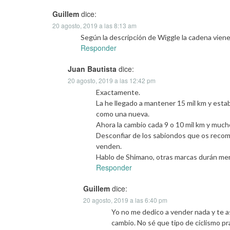
Guillem
dice:
20 agosto, 2019 a las 8:13 am
Según la descripción de Wiggle la cadena viene
Responder
Juan Bautista
dice:
20 agosto, 2019 a las 12:42 pm
Exactamente.
La he llegado a mantener 15 mil km y estaba
como una nueva.
Ahora la cambio cada 9 o 10 mil km y mucho
Desconfiar de los sabiondos que os recomi
venden.
Hablo de Shimano, otras marcas durán me
Responder
Guillem
dice:
20 agosto, 2019 a las 6:40 pm
Yo no me dedico a vender nada y te a
cambio. No sé que tipo de ciclismo pr