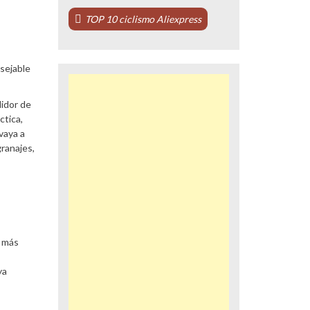
TOP 10 ciclismo Aliexpress
nsejable
didor de
ctica,
vaya a
granajes,
r más
ya