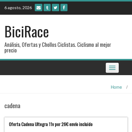
Skip
6 agosto, 2026
to
content
BiciRace
Análisis, Ofertas y Chollos Ciclistas. Ciclismo al mejor
precio
Toggle
navigation
Home
/
cadena
Oferta Cadena Ultegra 11v por 26€ envío incluido