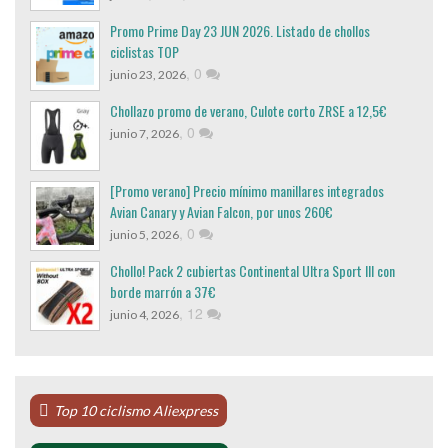
Promo Prime Day 23 JUN 2026. Listado de chollos
ciclistas TOP
,
0
junio 23, 2026
Chollazo promo de verano, Culote corto ZRSE a 12,5€
,
0
junio 7, 2026
[Promo verano] Precio mínimo manillares integrados
Avian Canary y Avian Falcon, por unos 260€
,
0
junio 5, 2026
Chollo! Pack 2 cubiertas Continental Ultra Sport III con
borde marrón a 37€
,
12
junio 4, 2026
Top 10 ciclismo Aliexpress