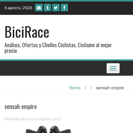
Skip
6 agosto, 2026
to
content
BiciRace
Análisis, Ofertas y Chollos Ciclistas. Ciclismo al mejor
precio
Toggle
navigation
Home
/
/
sensah empire
sensah empire
Posted By
Bicirace
on 20 junio, 2021