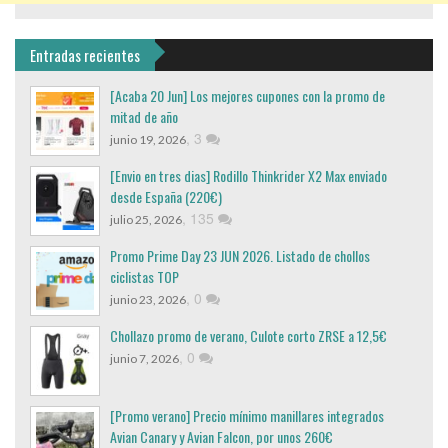
Entradas recientes
[Acaba 20 Jun] Los mejores cupones con la promo de
mitad de año
,
3
junio 19, 2026
[Envio en tres dias] Rodillo Thinkrider X2 Max enviado
desde España (220€)
,
135
julio 25, 2026
Promo Prime Day 23 JUN 2026. Listado de chollos
ciclistas TOP
,
0
junio 23, 2026
Chollazo promo de verano, Culote corto ZRSE a 12,5€
,
0
junio 7, 2026
[Promo verano] Precio mínimo manillares integrados
Avian Canary y Avian Falcon, por unos 260€