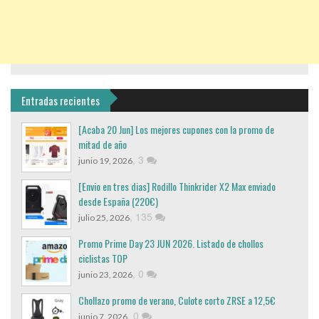
Entradas recientes
[Acaba 20 Jun] Los mejores cupones con la promo de
mitad de año
,
3
junio 19, 2026
[Envio en tres dias] Rodillo Thinkrider X2 Max enviado
desde España (220€)
,
135
julio 25, 2026
Promo Prime Day 23 JUN 2026. Listado de chollos
ciclistas TOP
,
0
junio 23, 2026
Chollazo promo de verano, Culote corto ZRSE a 12,5€
,
0
junio 7, 2026