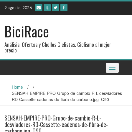
Skip
9 agosto, 2026
to
content
BiciRace
Análisis, Ofertas y Chollos Ciclistas. Ciclismo al mejor
precio
Toggle
navigation
Home
/
/
SENSAH-EMPIRE-PRO-Grupo-de-cambio-R-L-desviadores-
RD-Cassette-cadenas-de-fibra-de-carbono.jpg_Q90
SENSAH-EMPIRE-PRO-Grupo-de-cambio-R-L-
desviadores-RD-Cassette-cadenas-de-fibra-de-
carbono.jpg_Q90