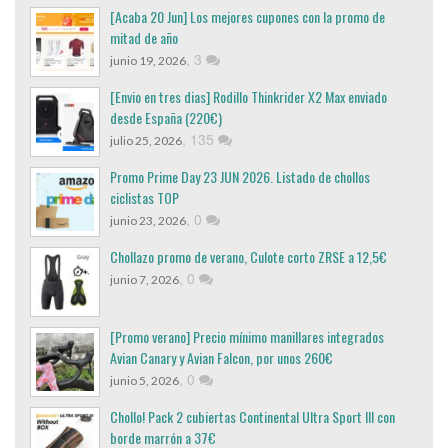
[Acaba 20 Jun] Los mejores cupones con la promo de
mitad de año
,
3
junio 19, 2026
[Envio en tres dias] Rodillo Thinkrider X2 Max enviado
desde España (220€)
,
135
julio 25, 2026
Promo Prime Day 23 JUN 2026. Listado de chollos
ciclistas TOP
,
0
junio 23, 2026
Chollazo promo de verano, Culote corto ZRSE a 12,5€
,
0
junio 7, 2026
[Promo verano] Precio mínimo manillares integrados
Avian Canary y Avian Falcon, por unos 260€
,
0
junio 5, 2026
Chollo! Pack 2 cubiertas Continental Ultra Sport III con
borde marrón a 37€