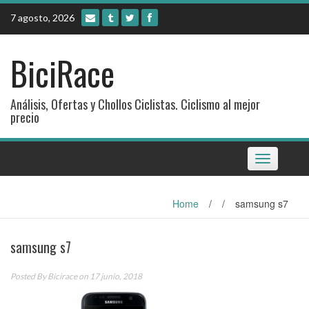
Skip
7 agosto, 2026
to
content
BiciRace
Análisis, Ofertas y Chollos Ciclistas. Ciclismo al mejor
precio
Toggle
navigation
Home
/
/
samsung s7
samsung s7
Posted By
Bicirace
on 17 junio, 2018