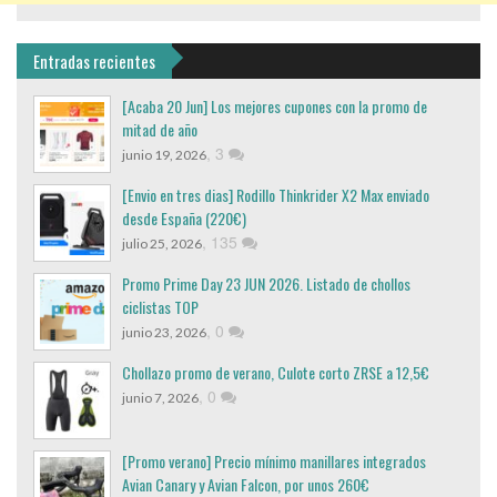
Entradas recientes
[Acaba 20 Jun] Los mejores cupones con la promo de
mitad de año
,
3
junio 19, 2026
[Envio en tres dias] Rodillo Thinkrider X2 Max enviado
desde España (220€)
,
135
julio 25, 2026
Promo Prime Day 23 JUN 2026. Listado de chollos
ciclistas TOP
,
0
junio 23, 2026
Chollazo promo de verano, Culote corto ZRSE a 12,5€
,
0
junio 7, 2026
[Promo verano] Precio mínimo manillares integrados
Avian Canary y Avian Falcon, por unos 260€