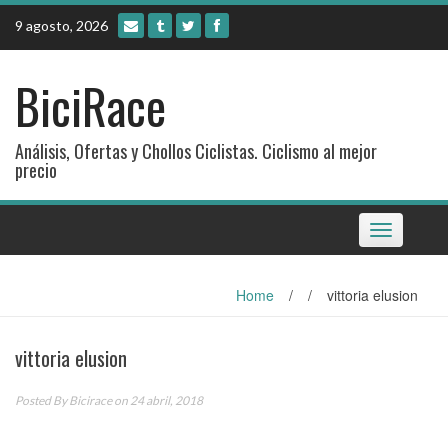
Skip
9 agosto, 2026
to
content
BiciRace
Análisis, Ofertas y Chollos Ciclistas. Ciclismo al mejor
precio
Toggle
navigation
Home
/
/
vittoria elusion
vittoria elusion
Posted By
Bicirace
on 24 abril, 2018