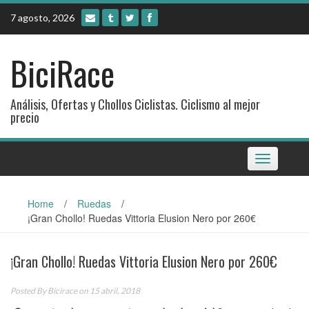
Skip
7 agosto, 2026
to
content
BiciRace
Análisis, Ofertas y Chollos Ciclistas. Ciclismo al mejor
precio
Toggle
navigation
Home
/
Ruedas
/
¡Gran Chollo! Ruedas Vittoria Elusion Nero por 260€
¡Gran Chollo! Ruedas Vittoria Elusion Nero por 260€
Posted By
Bicirace
on 15 abril, 2018