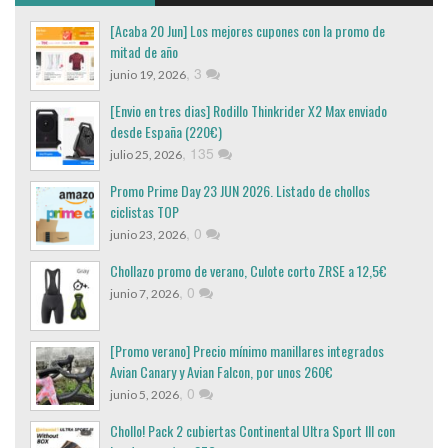
[Acaba 20 Jun] Los mejores cupones con la promo de
mitad de año
,
3
junio 19, 2026
[Envio en tres dias] Rodillo Thinkrider X2 Max enviado
desde España (220€)
,
135
julio 25, 2026
Promo Prime Day 23 JUN 2026. Listado de chollos
ciclistas TOP
,
0
junio 23, 2026
Chollazo promo de verano, Culote corto ZRSE a 12,5€
,
0
junio 7, 2026
[Promo verano] Precio mínimo manillares integrados
Avian Canary y Avian Falcon, por unos 260€
,
0
junio 5, 2026
Chollo! Pack 2 cubiertas Continental Ultra Sport III con