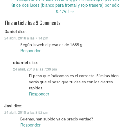
Post
Kit de dos luces (blanco para frontal y rojo trasera) por sólo
navigation
0,47€!!
→
This article has 9 Comments
Daniel
dice:
24 abril, 2018 a las 7:14 pm
Según la web el peso es de 1685 g
Responder
obarriel
dice:
24 abril, 2018 a las 7:39 pm
El peso que indicamos es el correcto. Si miras bien
verás que el peso que tu das es con los cierres
rapidos.
Responder
Javi
dice:
24 abril, 2018 a las 8:52 pm
Buenas, han subido ya de precio verdad?
Responder