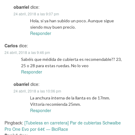
obarriel
dice:
24 abril, 2018 a las 9:07 pm
Hola, sí ya han subido un poco. Aunque sigue
siendo muy buen precio.
Responder
Carlos
dice:
24 abril, 2018 a las 9:46 pm
Sabéis que médida de cubierta es recomendable?? 23,
25 o 28 para estas ruedas. No lo veo
Responder
obarriel
dice:
24 abril, 2018 a las 10:06 pm
La anchura interna de la llanta es de 17mm.
Vittoria recomienda 25mm.
Responder
Pingback:
[Tubeless en carretera] Par de cubiertas Schwalbe
Pro One Evo por 64€ — BiciRace