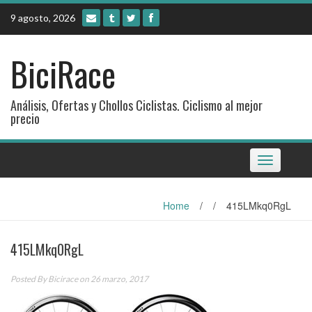
Skip
9 agosto, 2026
to
content
BiciRace
Análisis, Ofertas y Chollos Ciclistas. Ciclismo al mejor
precio
Toggle
navigation
Home
/
/
415LMkq0RgL
415LMkq0RgL
Posted By
Bicirace
on 26 marzo, 2017