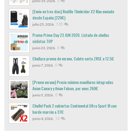
,
3
junio 19, 2026
[Envio en tres dias] Rodillo Thinkrider X2 Max enviado
desde España (220€)
,
135
julio 25, 2026
Promo Prime Day 23 JUN 2026. Listado de chollos
ciclistas TOP
,
0
junio 23, 2026
Chollazo promo de verano, Culote corto ZRSE a 12,5€
,
0
junio 7, 2026
[Promo verano] Precio mínimo manillares integrados
Avian Canary y Avian Falcon, por unos 260€
,
0
junio 5, 2026
Chollo! Pack 2 cubiertas Continental Ultra Sport III con
borde marrón a 37€
,
12
junio 4, 2026