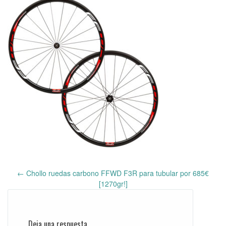
←
Chollo ruedas carbono FFWD F3R para tubular por 685€
Post
[1270gr!]
navigation
Deja una respuesta