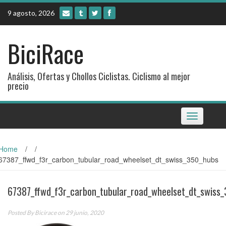
Skip
9 agosto, 2026
to
content
BiciRace
Análisis, Ofertas y Chollos Ciclistas. Ciclismo al mejor
precio
Toggle
navigation
Home
/
/
67387_ffwd_f3r_carbon_tubular_road_wheelset_dt_swiss_350_hubs
67387_ffwd_f3r_carbon_tubular_road_wheelset_dt_swiss
Posted By
Bicirace
on 29 junio, 2020