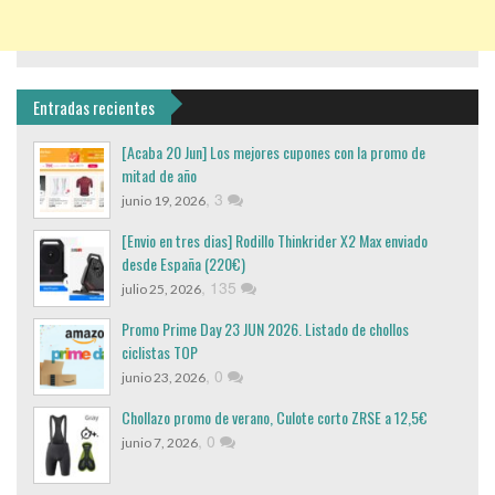
Entradas recientes
[Acaba 20 Jun] Los mejores cupones con la promo de
mitad de año
,
3
junio 19, 2026
[Envio en tres dias] Rodillo Thinkrider X2 Max enviado
desde España (220€)
,
135
julio 25, 2026
Promo Prime Day 23 JUN 2026. Listado de chollos
ciclistas TOP
,
0
junio 23, 2026
Chollazo promo de verano, Culote corto ZRSE a 12,5€
,
0
junio 7, 2026