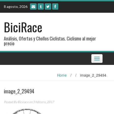
Skip
8 agosto, 2026
to
content
BiciRace
Análisis, Ofertas y Chollos Ciclistas. Ciclismo al mejor
precio
Toggle
navigation
Home
/
/
image_2_29494
image_2_29494
Posted By
Bicirace
on 5 febrero, 2017