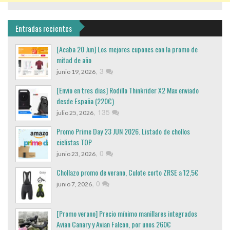
Entradas recientes
[Acaba 20 Jun] Los mejores cupones con la promo de
mitad de año
,
3
junio 19, 2026
[Envio en tres dias] Rodillo Thinkrider X2 Max enviado
desde España (220€)
,
135
julio 25, 2026
Promo Prime Day 23 JUN 2026. Listado de chollos
ciclistas TOP
,
0
junio 23, 2026
Chollazo promo de verano, Culote corto ZRSE a 12,5€
,
0
junio 7, 2026
[Promo verano] Precio mínimo manillares integrados
Avian Canary y Avian Falcon, por unos 260€