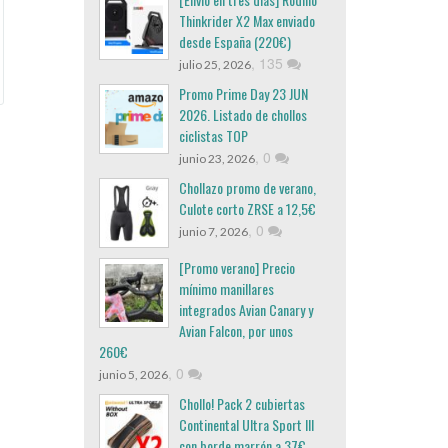
Thinkrider X2 Max enviado
desde España (220€)
,
135
julio 25, 2026
Promo Prime Day 23 JUN
2026. Listado de chollos
ciclistas TOP
,
0
junio 23, 2026
Chollazo promo de verano,
Culote corto ZRSE a 12,5€
,
0
junio 7, 2026
[Promo verano] Precio
mínimo manillares
integrados Avian Canary y
Avian Falcon, por unos
260€
,
0
junio 5, 2026
Chollo! Pack 2 cubiertas
Continental Ultra Sport III
con borde marrón a 37€