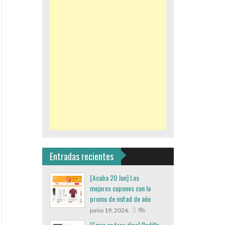
Entradas recientes
[Acaba 20 Jun] Los
mejores cupones con la
promo de mitad de año
,
3
junio 19, 2026
[Envio en tres dias] Rodillo