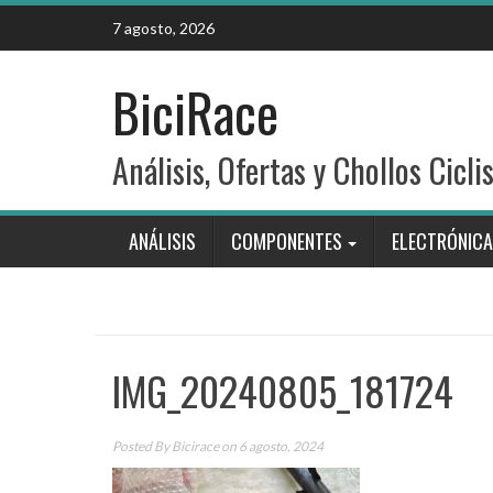
Skip
7 agosto, 2026
to
content
BiciRace
Análisis, Ofertas y Chollos Cicli
ANÁLISIS
COMPONENTES
ELECTRÓNICA
IMG_20240805_181724
Posted By
Bicirace
on 6 agosto, 2024