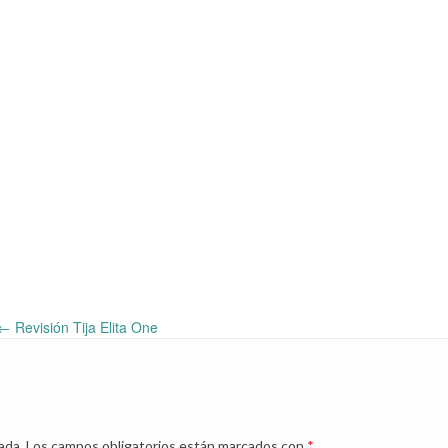
←
Revisión Tija Elita One
ada.
Los campos obligatorios están marcados con
*