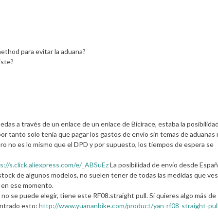
method para evitar la aduana?
iste?
edas a través de un enlace de un enlace de Bicirace, estaba la posibilida
por tanto solo tenía que pagar los gastos de envío sin temas de aduanas 
ro no es lo mismo que el DPD y por supuesto, los tiempos de espera se
s://s.click.aliexpress.com/e/_ABSuEz
La posibilidad de envío desde Espa
 stock de algunos modelos, no suelen tener de todas las medidas que ves
o en ese momento.
 no se puede elegir, tiene este RF08.straight pull. Si quieres algo más de
ontrado esto:
http://www.yuananbike.com/product/yan-rf08-straight-pul