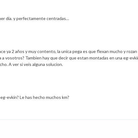
imer día. y perfectamente centradas…
ace ya 2 años y muy contento, la unica pega es que flexan mucho y rozan 
asa a vosotros? Tambien hay que decir que estan montadas en una eg-evki
o. A ver si veis alguna solucion.
ro eg-evkin? Le has hecho muchos km?