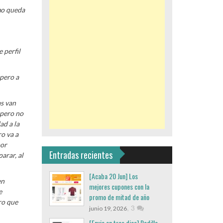
omo queda
 perfil
 pero a
as van
 pero no
ad a la
ro va a
por
Entradas recientes
arar, al
[Acaba 20 Jun] Los
en
mejores cupones con la
e
promo de mitad de año
ro que
,
3
junio 19, 2026
[Envio en tres dias] Rodillo