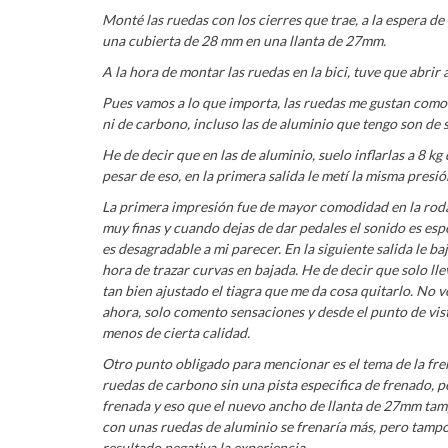
Monté las ruedas con los cierres que trae, a la espera d
una cubierta de 28 mm en una llanta de 27mm.
A la hora de montar las ruedas en la bici, tuve que abrir
Pues vamos a lo que importa, las ruedas me gustan como 
ni de carbono, incluso las de aluminio que tengo son de s
He de decir que en las de aluminio, suelo inflarlas a 8 kg
pesar de eso, en la primera salida le metí la misma presión
La primera impresión fue de mayor comodidad en la rodadu
muy finas y cuando dejas de dar pedales el sonido es esp
es desagradable a mi parecer. En la siguiente salida le b
hora de trazar curvas en bajada. He de decir que solo lle
tan bien ajustado el tiagra que me da cosa quitarlo. No 
ahora, solo comento sensaciones y desde el punto de vi
menos de cierta calidad.
Otro punto obligado para mencionar es el tema de la fre
ruedas de carbono sin una pista especifica de frenado, 
frenada y eso que el nuevo ancho de llanta de 27mm tamp
con unas ruedas de aluminio se frenaría más, pero tampo
resultado negativa la experiencia.