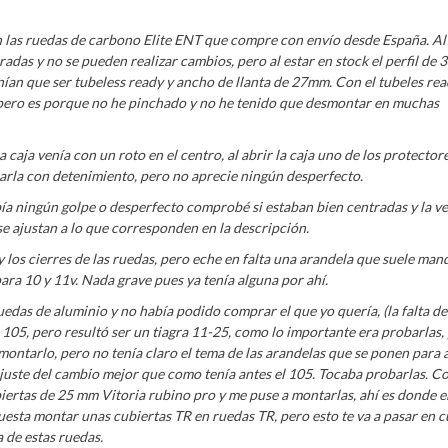
n las ruedas de carbono Elite ENT que compre con envío desde España. Al
adas y no se pueden realizar cambios, pero al estar en stock el perfil de
tenían que ser tubeless ready y ancho de llanta de 27mm. Con el tubeles re
, pero es porque no he pinchado y no he tenido que desmontar en muchas
a caja venía con un roto en el centro, al abrir la caja uno de los protector
inarla con detenimiento, pero no aprecie ningún desperfecto.
a ningún golpe o desperfecto comprobé si estaban bien centradas y la v
e ajustan a lo que corresponden en la descripción.
 los cierres de las ruedas, pero eche en falta una arandela que suele man
ra 10 y 11v. Nada grave pues ya tenía alguna por ahí.
edas de aluminio y no había podido comprar el que yo quería, (la falta de 
105, pero resultó ser un tiagra 11-25, como lo importante era probarlas,
montarlo, pero no tenía claro el tema de las arandelas que se ponen para 
 ajuste del cambio mejor que como tenía antes el 105. Tocaba probarlas. 
iertas de 25 mm Vitoria rubino pro y me puse a montarlas, ahí es donde 
uesta montar unas cubiertas TR en ruedas TR, pero esto te va a pasar en c
 de estas ruedas.