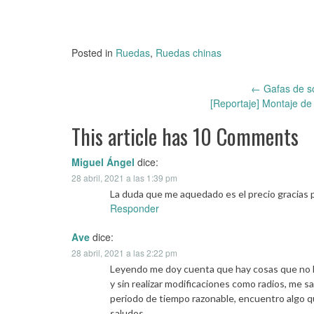
Posted in
Ruedas
,
Ruedas chinas
←
Gafas de s
Post
[Reportaje] Montaje de
navigation
This article has 10 Comments
Miguel Ángel
dice:
28 abril, 2021 a las 1:39 pm
La duda que me aquedado es el precio gracias p
Responder
Ave
dice:
28 abril, 2021 a las 2:22 pm
Leyendo me doy cuenta que hay cosas que no h
y sin realizar modificaciones como radios, me s
periodo de tiempo razonable, encuentro algo q
saludos.