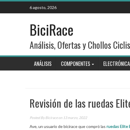
Skip
6 agosto, 2026
to
content
BiciRace
Análisis, Ofertas y Chollos Cicli
ANÁLISIS
COMPONENTES
ELECTRÓNICA
Revisión de las ruedas Eli
Posted By
Bicirace
on 13 marzo, 2022
Ave, un usuario de bicirace que compró las
ruedas Elite