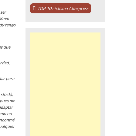
TOP 10 ciclismo Aliexpress
 ser
 38mm
ady tengo
es que
erdad,
dar para
stock),
 pues me
adaptar
Como no
encontré
ualquier