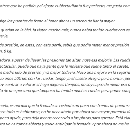
e otros que he pedido y el ajuste cubierta/llanta fue perfecto, me gusta c
 algo los puentes de freno al tener ahora un ancho de llanta mayor.
quedan en la bici, la visten mucho más, nunca había tenido ruedas con ese
erie.
 de presión, en estas, con este perfil, sabía que podía meter menos presión
, 8 kg.
ra, a pesar de llevar las presiones tan altas, note esa mejoría. Las rued
ectacular, puede que haya gente que le moleste que suene tanto el casete,
aje medio kilo de presión y va mejor todavía. Noto una mejora en la segurid
vo unos 500 km con las ruedas, tengo ya el casete ultegra para montar, pe
voy a entrar a valorar si hago mejores tiempos, no soy capaz de medir eso 
sta de una persona que tampoco ha tenido muchas ruedas para poder comp
nada, es normal que la frenada se resienta un poco con frenos de puente 
pero todo es habituarse, no he necesitado por ahora una mayor potencia d
oco ayuda, pues deja menos recorrido a las pinzas para apretar. Está cla
co voy a tumba abierta y suelo anticipar la frenada y por ahora no me he