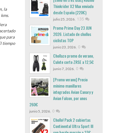
Thinkrider X2 Max enviado
, la
desde España (220€)
 kms.
,
135
julio 25, 2026
iera
Promo Prime Day 23 JUN
 acertado
2026. Listado de chollos
que para
ciclistas TOP
El tiempo
,
0
junio 23, 2026
Chollazo promo de verano,
Culote corto ZRSE a 12,5€
,
0
junio 7, 2026
[Promo verano] Precio
mínimo manillares
integrados Avian Canary y
Avian Falcon, por unos
260€
,
0
junio 5, 2026
Chollo! Pack 2 cubiertas
Continental Ultra Sport III
con borde marrón a 37€