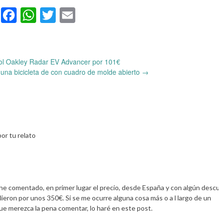
Facebook
WhatsApp
Twitter
Email
ol Oakley Radar EV Advancer por 101€
 una bicicleta de con cuadro de molde abierto
→
or tu relato
e comentado, en primer lugar el precio, desde España y con algún desc
alieron por unos 350€. Si se me ocurre alguna cosa más o a l largo de un
ue merezca la pena comentar, lo haré en este post.