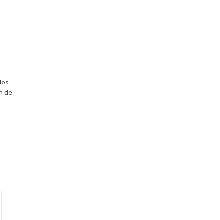
los
n de