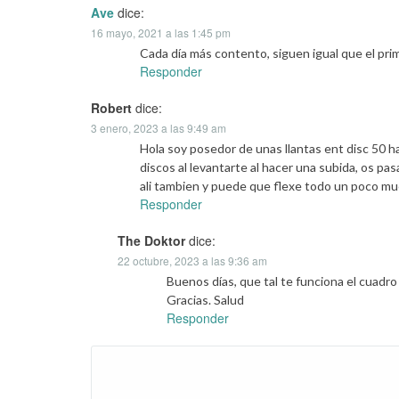
Ave
dice:
16 mayo, 2021 a las 1:45 pm
Cada día más contento, siguen igual que el pr
Responder
Robert
dice:
3 enero, 2023 a las 9:49 am
Hola soy posedor de unas llantas ent disc 50 h
discos al levantarte al hacer una subida, os p
ali tambien y puede que flexe todo un poco much
Responder
The Doktor
dice:
22 octubre, 2023 a las 9:36 am
Buenos días, que tal te funciona el cuad
Gracias. Salud
Responder