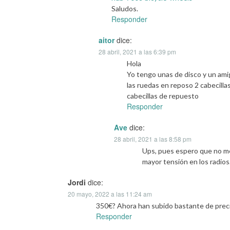
Saludos.
Responder
aitor
dice:
28 abril, 2021 a las 6:39 pm
Hola
Yo tengo unas de disco y un ami
las ruedas en reposo 2 cabecilla
cabecillas de repuesto
Responder
Ave
dice:
28 abril, 2021 a las 8:58 pm
Ups, pues espero que no me
mayor tensión en los radios
Jordi
dice:
20 mayo, 2022 a las 11:24 am
350€? Ahora han subido bastante de preci
Responder