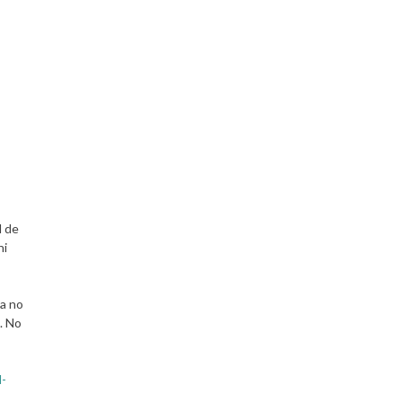
d de
ni
ña no
. No
l-