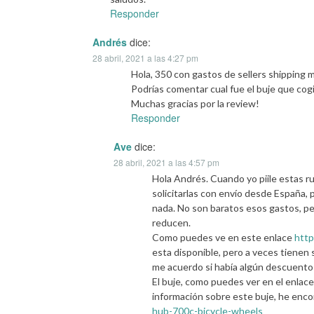
Responder
Andrés
dice:
28 abril, 2021 a las 4:27 pm
Hola, 350 con gastos de sellers shipping 
Podrías comentar cual fue el buje que cog
Muchas gracias por la review!
Responder
Ave
dice:
28 abril, 2021 a las 4:57 pm
Hola Andrés. Cuando yo piile estas ru
solicitarlas con envío desde España, 
nada. No son baratos esos gastos, pe
reducen.
Como puedes ve en este enlace
http
esta disponible, pero a veces tienen
me acuerdo si había algún descuent
El buje, como puedes ver en el enlace
información sobre este buje, he enc
hub-700c-bicycle-wheels