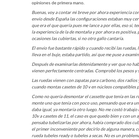
opiniones de primera mano.
Buenas, voy a contar mi breve por ahora experiencia co
envío desde España las configuraciones estaban muy cerr
que era el que quería pues me lance a por ellas, eso sí, 
la experiencia de la de montaña y por ahora es positiva
ocasiones las cubiertas, si no otro gallo cantaría.
El envío fue bastante rápido y cuando recibí las ruedas, l
lleva en el buje, estaba partido, así que me puse a exam
Después de examinarlas detenidamente y ver que no habí
vienen perfectamente centradas. Comprobé los pesos y s
Las ruedas vienen con zapatas para carbono, dos radios y
cuando montas casetes de 10 v en núcleos compatibles pa
Como no quería desmontar el cassette que tenía en las ru
monte uno que tenía con poco uso, pensando que era un 
daba igual, ya montaría otro luego. No me costó trabajo 
10v a casetes de 11, el caso es que quedo bien y con un
pensaba tubelizarlas por ahora, había comprado dos cub
el primer inconveniente por decirlo de alguna manera, c
rueda tubeles ready o tubeles a secas. No es un problema