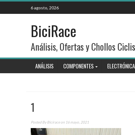
Skip
6 agosto, 2026
to
content
BiciRace
Análisis, Ofertas y Chollos Cicli
ANÁLISIS
COMPONENTES
ELECTRÓNICA
1
Posted By
Bicirace
on 16 mayo, 2021