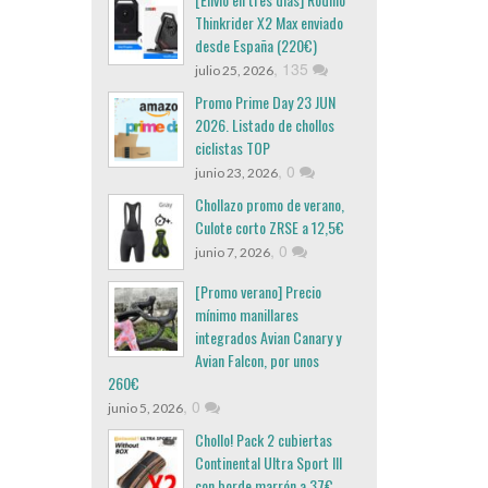
Thinkrider X2 Max enviado
desde España (220€)
,
135
julio 25, 2026
Promo Prime Day 23 JUN
2026. Listado de chollos
ciclistas TOP
,
0
junio 23, 2026
Chollazo promo de verano,
Culote corto ZRSE a 12,5€
,
0
junio 7, 2026
[Promo verano] Precio
mínimo manillares
integrados Avian Canary y
Avian Falcon, por unos
260€
,
0
junio 5, 2026
Chollo! Pack 2 cubiertas
Continental Ultra Sport III
con borde marrón a 37€