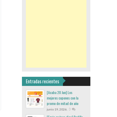
Entradas recientes
[Acaba 20 Jun] Los
mejores cupones con la
promo de mitad de año
,
3
junio 19, 2026
[Envio en tres dias] Rodillo