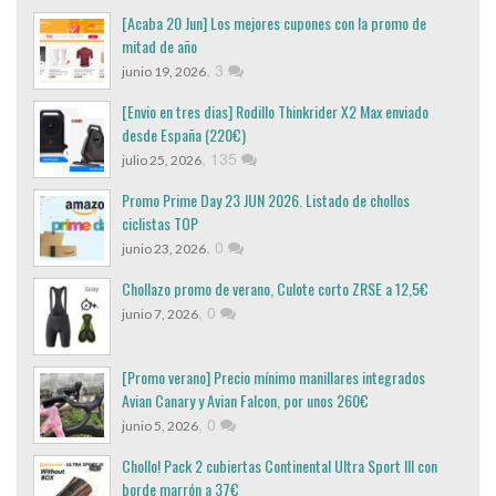
[Acaba 20 Jun] Los mejores cupones con la promo de
mitad de año
,
3
junio 19, 2026
[Envio en tres dias] Rodillo Thinkrider X2 Max enviado
desde España (220€)
,
135
julio 25, 2026
Promo Prime Day 23 JUN 2026. Listado de chollos
ciclistas TOP
,
0
junio 23, 2026
Chollazo promo de verano, Culote corto ZRSE a 12,5€
,
0
junio 7, 2026
[Promo verano] Precio mínimo manillares integrados
Avian Canary y Avian Falcon, por unos 260€
,
0
junio 5, 2026
Chollo! Pack 2 cubiertas Continental Ultra Sport III con
borde marrón a 37€