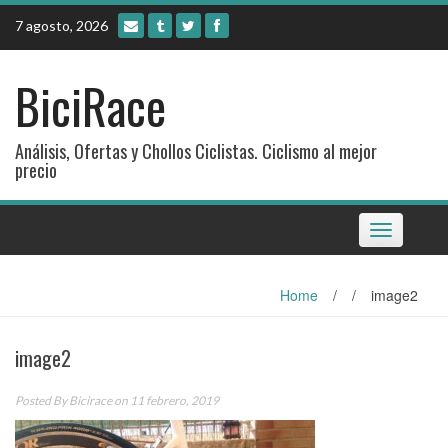
Skip
7 agosto, 2026
to
content
BiciRace
Análisis, Ofertas y Chollos Ciclistas. Ciclismo al mejor
precio
Toggle
navigation
Home
/
/
image2
image2
Posted By
Bicirace
on 11 febrero, 2019