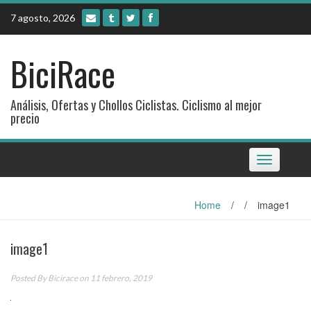
Skip
7 agosto, 2026
to
content
BiciRace
Análisis, Ofertas y Chollos Ciclistas. Ciclismo al mejor
precio
Toggle
navigation
Home
/
/
image1
image1
Posted By
Bicirace
on 11 febrero, 2019