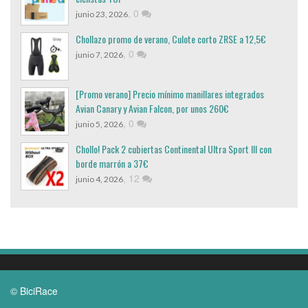
,
0
junio 23, 2026
Chollazo promo de verano, Culote corto ZRSE a 12,5€
,
0
junio 7, 2026
[Promo verano] Precio mínimo manillares integrados
Avian Canary y Avian Falcon, por unos 260€
,
0
junio 5, 2026
Chollo! Pack 2 cubiertas Continental Ultra Sport III con
borde marrón a 37€
,
12
junio 4, 2026
© BiciRace