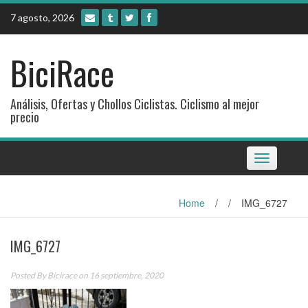
Skip
7 agosto, 2026
to
content
BiciRace
Análisis, Ofertas y Chollos Ciclistas. Ciclismo al mejor
precio
Toggle
navigation
Home
/
/
IMG_6727
IMG_6727
Posted By
Bicirace
on 16 septiembre, 2020