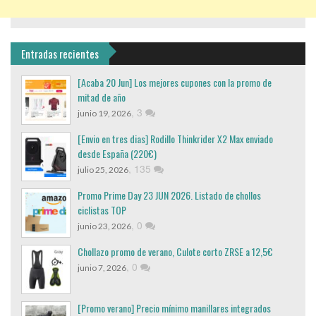
Entradas recientes
[Acaba 20 Jun] Los mejores cupones con la promo de
mitad de año
,
3
junio 19, 2026
[Envio en tres dias] Rodillo Thinkrider X2 Max enviado
desde España (220€)
,
135
julio 25, 2026
Promo Prime Day 23 JUN 2026. Listado de chollos
ciclistas TOP
,
0
junio 23, 2026
Chollazo promo de verano, Culote corto ZRSE a 12,5€
,
0
junio 7, 2026
[Promo verano] Precio mínimo manillares integrados